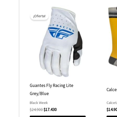
El
El
Este
precio
precio
¡Oferta!
producto
original
actual
era:
es:
tiene
$24.900.
$17.430.
múltiples
variantes.
Las
opciones
se
pueden
elegir
Guantes Fly Racing Lite
Calce
en
Grey/Blue
la
Black Week
Calcet
página
$
24.900
$
17.430
$
14.9
de