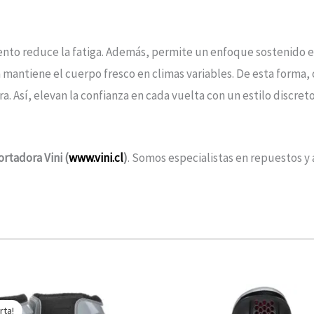
iento reduce la fatiga. Además, permite un enfoque sostenido en
a mantiene el cuerpo fresco en climas variables. De esta forma,
. Así, elevan la confianza en cada vuelta con un estilo discreto 
rtadora Vini (
www.vini.cl
)
. Somos especialistas en repuestos y 
El
El
Este
precio
precio
rta!