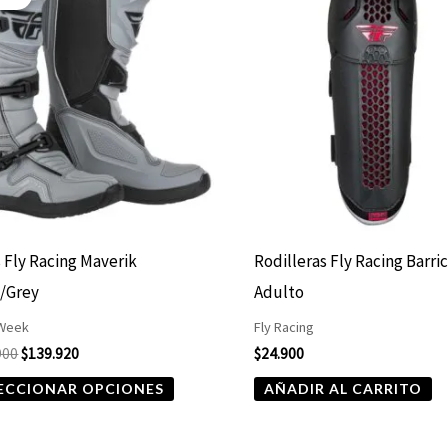
producto
original
actual
era:
es:
tiene
$174.900.
$139.920.
múltiples
variantes.
Las
opciones
se
pueden
elegir
 Fly Racing Maverik
Rodilleras Fly Racing Barri
en
/Grey
Adulto
la
 Week
Fly Racing
página
900
$
139.920
$
24.900
de
ECCIONAR OPCIONES
AÑADIR AL CARRITO
producto