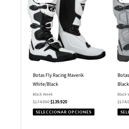
producto
original
actual
era:
es:
tiene
$174.900.
$139.920.
múltiples
variantes.
Las
opciones
se
pueden
elegir
Botas Fly Racing Maverik
Botas
en
White/Black
Black
la
Black Week
Black
página
$
174.900
$
139.920
$
174.
de
SELECCIONAR OPCIONES
SEL
producto