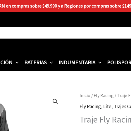
 RM en compras sobre $49.990 y a Regiones por compras sobre $149.9
CIÓN
BATERIAS
INDUMENTARIA
POLISPO
Traje
Inicio
/
Fly Racing
/ Traje 
Fly
Fly Racing
,
Lite
,
Trajes 
Racing
Traje Fly Raci
Lite