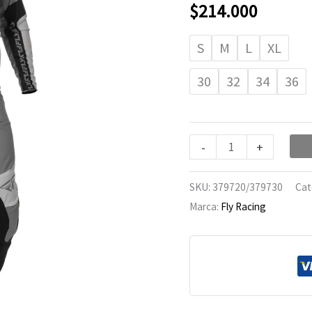
Grey/Black
$
214.000
cantidad
S
M
L
XL
30
32
34
36
-
+
SKU:
379720/379730
Cat
Marca:
Fly Racing