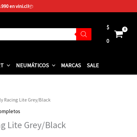
90 en vini.cl!
📦
$
0
RT
NEUMÁTICOS
MARCAS
SALE
Fly Racing Lite Grey/Black
Completos
ng Lite Grey/Black