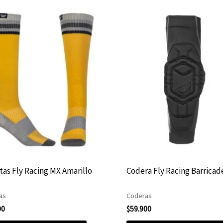
Este
producto
tiene
múltiples
variantes.
Las
opciones
se
pueden
elegir
tas Fly Racing MX Amarillo
Codera Fly Racing Barricad
en
la
as
Coderas
página
00
$
59.900
de