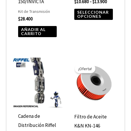
elegir
150/INVICTA
$
10.680
-
$
13.900
en
Kit de Transmisión
SELECCIONAR
OPCIONES
$
28.400
la
página
AÑADIR AL
CARRITO
de
product
El
El
precio
precio
¡Oferta!
original
actual
era:
es:
$10.890.
$5.445.
Cadena de
Filtro de Aceite
Distribución Riffel
K&N KN-146