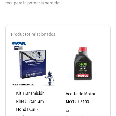
recupera la potencia perdida!
Productos relacionados
Rango
Este
de
product
precios:
desde
tiene
$10.680
hasta
múltiple
$13.900
variantes
Las
opcione
Kit Transmisión
Aceite de Motor
se
Riffel Titanium
MOTUL 5100
pueden
Honda CBF-
4T