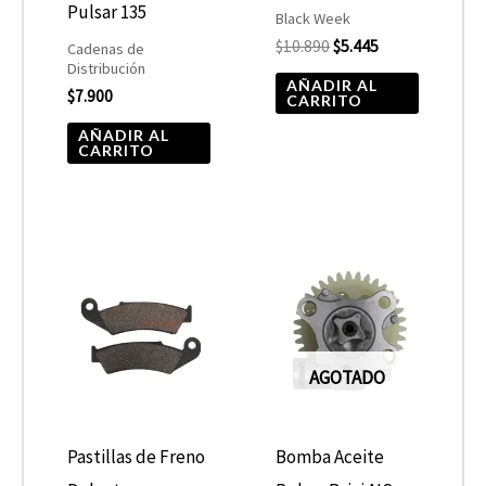
Pulsar 135
Black Week
$
10.890
$
5.445
Cadenas de
Distribución
AÑADIR AL
$
7.900
CARRITO
AÑADIR AL
CARRITO
AGOTADO
Pastillas de Freno
Bomba Aceite