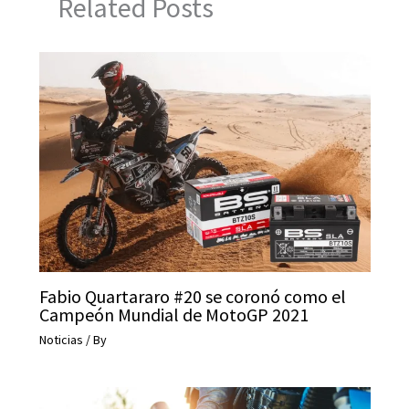
Related Posts
D
a
n
g
e
r
B
o
y
L
i
Fabio Quartararo #20 se coronó como el
Campeón Mundial de MotoGP 2021
m
Noticias
/ By
i
t
e