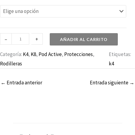
o
d
i
l
–
+
AÑADIR AL CARRITO
l
e
Categoría:
K4
, 
K8
, 
Pod Active
, 
Protecciones
, 
Etiquetas:
r
Rodilleras
k4
a
s
←
Entrada anterior
Entrada siguiente
→
P
O
D
K
4