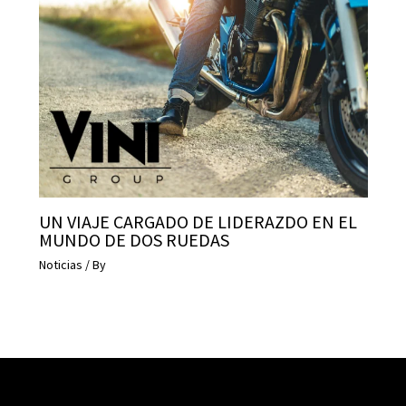
d
E
d
i
t
i
o
n
UN VIAJE CARGADO DE LIDERAZDO EN EL
MUNDO DE DOS RUEDAS
c
Noticias
/ By
a
n
t
i
d