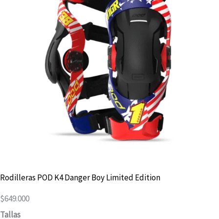
Rodilleras POD K4 Danger Boy Limited Edition
$
649.000
R
Tallas