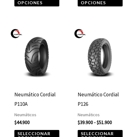
la
la
OPCIONES
OPCIONES
página
págin
de
de
producto
produ
Rango
Este
Este
de
producto
produ
precios:
desde
tiene
tiene
$39.900
hasta
múltiples
múltip
$51.900
variantes.
varian
Las
Las
opciones
opcio
Neumático Cordial
Neumático Cordial
se
se
P110A
P126
pueden
puede
Neumáticos
Neumáticos
elegir
elegir
$
44.900
$
39.900
-
$
51.900
en
en
SELECCIONAR
SELECCIONAR
la
la