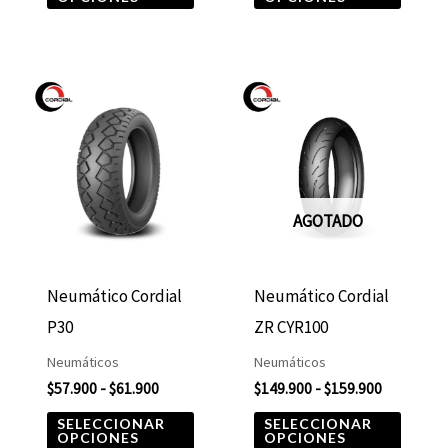
página
págin
de
de
producto
produ
Rango
Rango
Este
Este
de
de
producto
produ
precios:
precios:
desde
desde
tiene
tiene
$57.900
$149.900
hasta
hasta
múltiples
múltip
$61.900
$159.900
variantes.
varian
AGOTADO
Las
Las
opciones
opcio
Neumático Cordial
Neumático Cordial
se
se
P30
ZR CYR100
pueden
puede
Neumáticos
Neumáticos
elegir
elegir
$
57.900
-
$
61.900
$
149.900
-
$
159.900
en
en
SELECCIONAR
SELECCIONAR
la
la
OPCIONES
OPCIONES