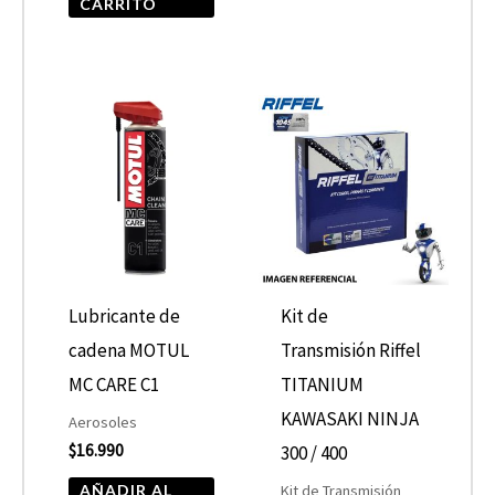
CARRITO
de
product
Lubricante de
Kit de
cadena MOTUL
Transmisión Riffel
MC CARE C1
TITANIUM
KAWASAKI NINJA
Aerosoles
$
16.990
300 / 400
AÑADIR AL
Kit de Transmisión