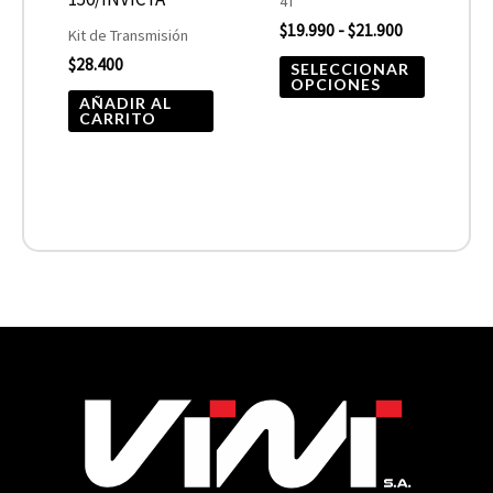
4T
$
19.990
-
$
21.900
en
Kit de Transmisión
$
28.400
la
SELECCIONAR
OPCIONES
página
AÑADIR AL
CARRITO
de
product