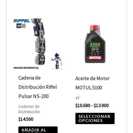
Rango
Este
de
product
precios:
desde
tiene
$10.680
hasta
múltiple
$13.900
variantes
Las
opcione
Cadena de
Aceite de Motor
se
Distribución Riffel
MOTUL 5100
pueden
Pulsar NS-200
4T
elegir
$
10.680
-
$
13.900
Cadenas de
Distribución
en
SELECCIONAR
$
14.500
OPCIONES
la
AÑADIR AL
página