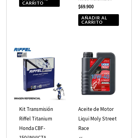
CARRITO
$
69.900
AÑADIR AL
CARRITO
Rango
Este
de
product
precios:
desde
tiene
$19.990
hasta
múltiple
$21.900
variantes
Las
opcione
Kit Transmisión
Aceite de Motor
se
Riffel Titanium
Liqui Moly Street
pueden
Honda CBF-
Race
elegir
150/INVICTA