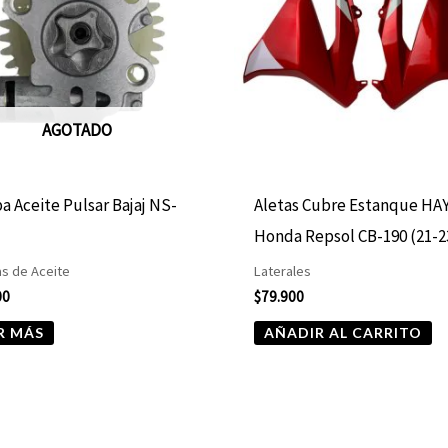
AGOTADO
 Aceite Pulsar Bajaj NS-
Aletas Cubre Estanque HA
Honda Repsol CB-190 (21-2
s de Aceite
Laterales
00
$
79.900
R MÁS
AÑADIR AL CARRITO