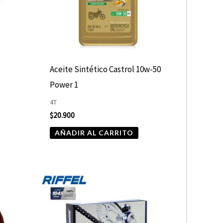
D
Aceite Sintético Castrol 10w-50
Power 1
4T
$
20.900
AÑADIR AL CARRITO