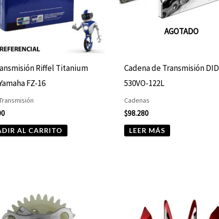
AGOTADO
ransmisión Riffel Titanium
Cadena de Transmisión DI
Yamaha FZ-16
530VO-122L
 Transmisión
Cadenas
00
$
98.280
DIR AL CARRITO
LEER MÁS