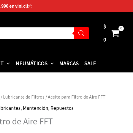
90 en vini.cl!
📦
$
0
RT
NEUMÁTICOS
MARCAS
SALE
/
Lubricante de Filtros
/ Aceite para Filtro de Aire FFT
bricantes
,
Mantención
,
Repuestos
ltro de Aire FFT