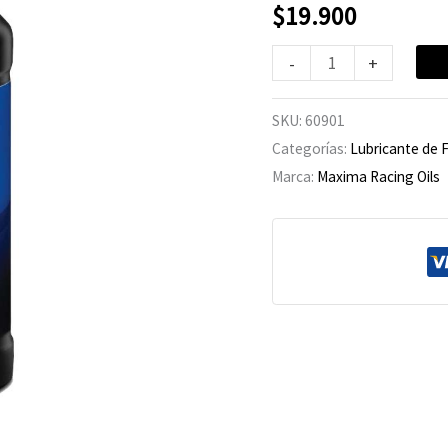
Aire
$
19.900
FFT
-
+
cantidad
SKU:
60901
Categorías:
Lubricante de F
Marca:
Maxima Racing Oils