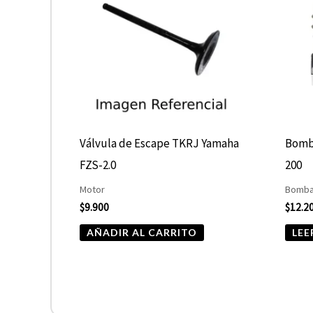
Válvula de Escape TKRJ Yamaha
Bomba
FZS-2.0
200
Motor
Bomba
$
9.900
$
12.2
AÑADIR AL CARRITO
LEE