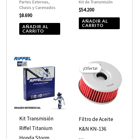
Partes Externas,
Kit de Transmisión
Chasis y Carenados
$
54.200
$
8.690
AÑADIR AL
CARRITO
AÑADIR AL
CARRITO
El
El
precio
precio
¡Oferta!
original
actual
era:
es:
$7.590.
$3.795.
Kit Transmisión
Filtro de Aceite
Riffel Titanium
K&N KN-136
Honda Storm