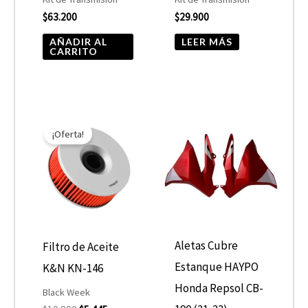
$
63.200
$
29.900
AÑADIR AL
LEER MÁS
CARRITO
El
El
precio
precio
¡Oferta!
original
actual
era:
es:
$10.890.
$5.445.
Aletas Cubre
Filtro de Aceite
Estanque HAYPO
K&N KN-146
Honda Repsol CB-
Black Week