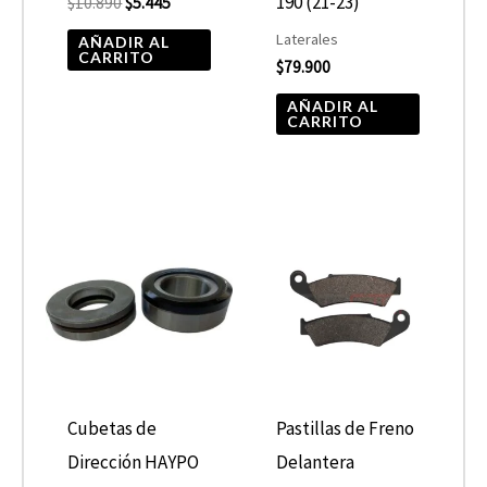
190 (21-23)
$
10.890
$
5.445
Laterales
AÑADIR AL
CARRITO
$
79.900
AÑADIR AL
CARRITO
Cubetas de
Pastillas de Freno
Dirección HAYPO
Delantera