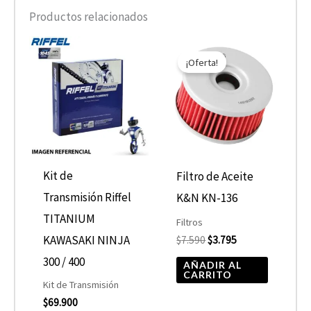
Productos relacionados
El
El
precio
precio
¡Oferta!
original
actual
era:
es:
$7.590.
$3.795.
Kit de
Filtro de Aceite
Transmisión Riffel
K&N KN-136
TITANIUM
Filtros
KAWASAKI NINJA
$
7.590
$
3.795
300 / 400
AÑADIR AL
CARRITO
Kit de Transmisión
$
69.900