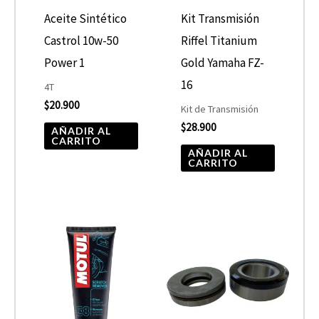
Aceite Sintético
Kit Transmisión
Castrol 10w-50
Riffel Titanium
Power 1
Gold Yamaha FZ-
16
4T
$
20.900
Kit de Transmisión
$
28.900
AÑADIR AL
CARRITO
AÑADIR AL
CARRITO