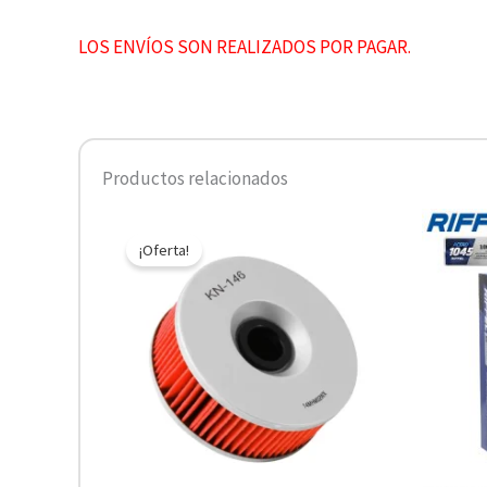
LOS ENVÍOS SON REALIZADOS POR PAGAR.
Productos relacionados
El
El
precio
precio
¡Oferta!
original
actual
era:
es:
$10.890.
$5.445.