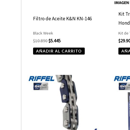
Kit T
Filtro de Aceite K&N KN-146
Hond
Black Week
Kit de
$
10.890
$
5.445
$
29.9
AÑADIR AL CARRITO
AÑA