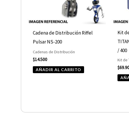
Kit d
Cadena de Distribución Riffel
TITA
Pulsar NS-200
/ 400
Cadenas de Distribución
$
14.500
Kit de
$
69.9
AÑADIR AL CARRITO
AÑA