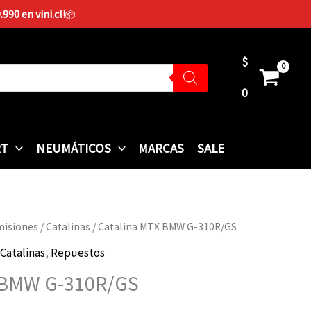
90 en vini.cl!
📦
$
0
RT
NEUMÁTICOS
MARCAS
SALE
misiones
/
Catalinas
/ Catalina MTX BMW G-310R/GS
Catalinas
,
Repuestos
 BMW G-310R/GS