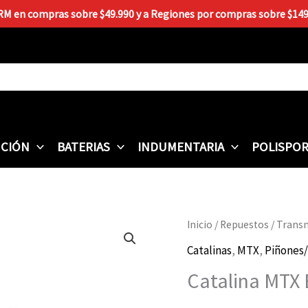
 RM en compras sobre $49.990 y a Regiones por compras sobre $149.9
CIÓN
BATERIAS
INDUMENTARIA
POLISPO
Inicio
/
Repuestos
/
Trans
Catalinas
,
MTX
,
Piñones/
Catalina MTX