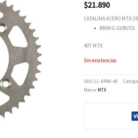
$
21.890
CATALINA ACERO MTX O
BMW G-310R/GS
40T MTX
Sin existencias
SKU:
11-BMW-40
Catego
Marca:
MTX