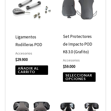
tiene
múltiple
variantes
Las
opcione
Set Protectores
Ligamentos
se
de Impacto POD
Rodilleras POD
pueden
K8 3.0 (Grafito)
Accesorios
elegir
$
29.900
Accesorios
$
59.000
en
AÑADIR AL
CARRITO
la
SELECCIONAR
OPCIONES
página
de
product
Rango
Este
de
product
precios: