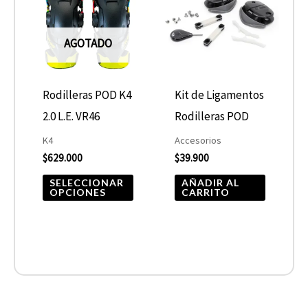
tiene
múltiples
AGOTADO
variantes.
Las
opciones
Rodilleras POD K4
Kit de Ligamentos
se
2.0 L.E. VR46
Rodilleras POD
pueden
K4
Accesorios
elegir
$
629.000
$
39.900
en
SELECCIONAR
AÑADIR AL
OPCIONES
CARRITO
la
página
de
producto