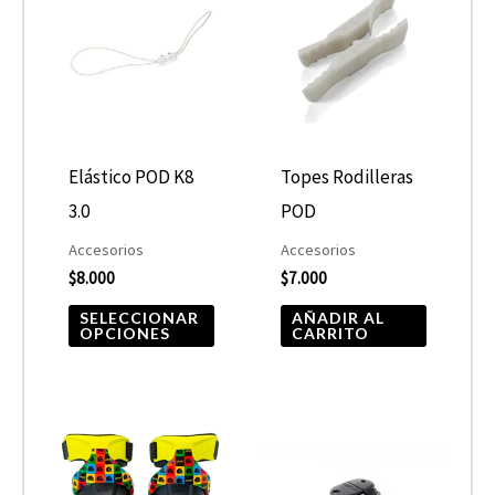
producto
tiene
múltiples
variantes.
Las
opciones
Elástico POD K8
Topes Rodilleras
se
3.0
POD
pueden
Accesorios
Accesorios
elegir
$
8.000
$
7.000
en
SELECCIONAR
AÑADIR AL
OPCIONES
CARRITO
la
página
de
Este
producto
producto