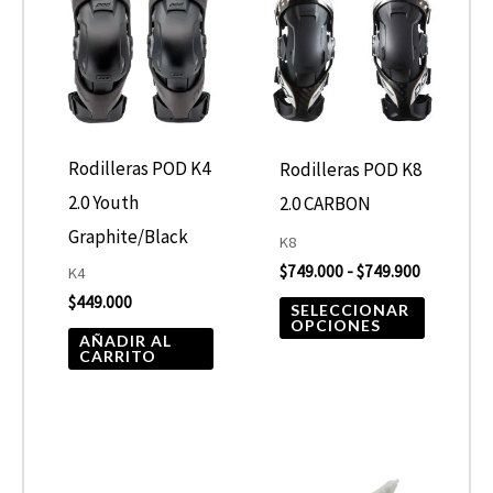
desde
tiene
$749.000
hasta
múltiple
$749.900
variantes
Las
opcione
Rodilleras POD K4
Rodilleras POD K8
se
2.0 Youth
2.0 CARBON
pueden
Graphite/Black
K8
elegir
$
749.000
-
$
749.900
K4
$
449.000
en
SELECCIONAR
OPCIONES
la
AÑADIR AL
CARRITO
página
de
product
Este