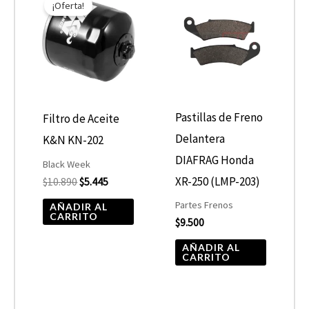
¡Oferta!
original
actual
era:
es:
$10.890.
$5.445.
Pastillas de Freno
Filtro de Aceite
Delantera
K&N KN-202
DIAFRAG Honda
Black Week
XR-250 (LMP-203)
$
10.890
$
5.445
Partes Frenos
AÑADIR AL
CARRITO
$
9.500
AÑADIR AL
CARRITO