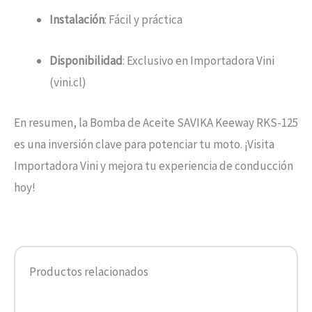
Instalación
: Fácil y práctica
Disponibilidad
: Exclusivo en Importadora Vini
(vini.cl)
En resumen, la Bomba de Aceite SAVIKA Keeway RKS-125
es una inversión clave para potenciar tu moto. ¡Visita
Importadora Vini y mejora tu experiencia de conducción
hoy!
Productos relacionados
El
El
precio
precio