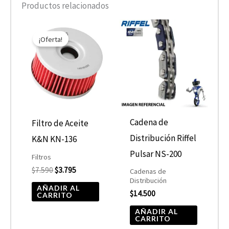
Productos relacionados
El
El
precio
precio
¡Oferta!
original
actual
era:
es:
$7.590.
$3.795.
Cadena de
Filtro de Aceite
Distribución Riffel
K&N KN-136
Pulsar NS-200
Filtros
$
7.590
$
3.795
Cadenas de
Distribución
AÑADIR AL
$
14.500
CARRITO
AÑADIR AL
CARRITO