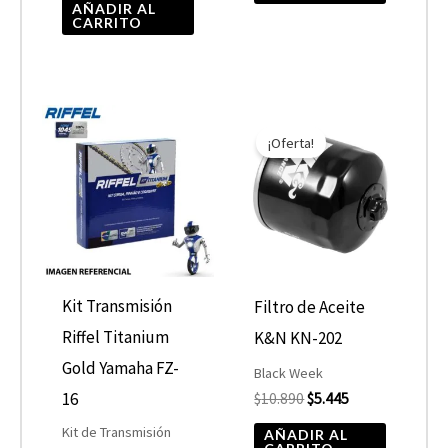
página
AÑADIR AL
CARRITO
de
product
El
El
precio
precio
¡Oferta!
original
actual
era:
es:
$10.890.
$5.445.
Kit Transmisión
Filtro de Aceite
Riffel Titanium
K&N KN-202
Gold Yamaha FZ-
Black Week
16
$
10.890
$
5.445
Kit de Transmisión
AÑADIR AL