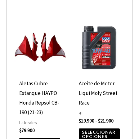
Rango
Este
de
product
precios:
desde
tiene
$19.990
hasta
múltiple
$21.900
variantes
Las
opcione
Aletas Cubre
Aceite de Motor
se
Estanque HAYPO
Liqui Moly Street
pueden
Honda Repsol CB-
Race
elegir
190 (21-23)
4T
$
19.990
-
$
21.900
en
Laterales
$
79.900
la
SELECCIONAR
OPCIONES