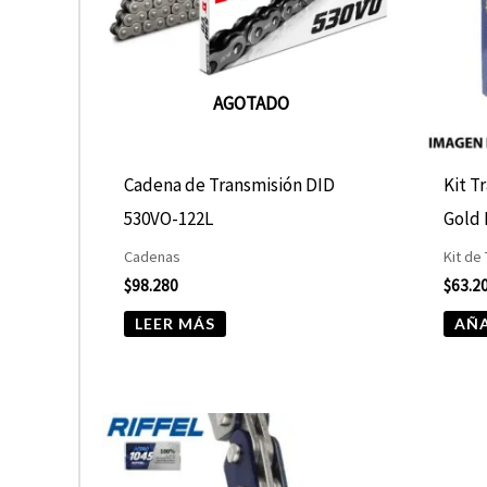
AGOTADO
Cadena de Transmisión DID
Kit T
530VO-122L
Gold
Cadenas
Kit de
$
98.280
$
63.2
LEER MÁS
AÑA