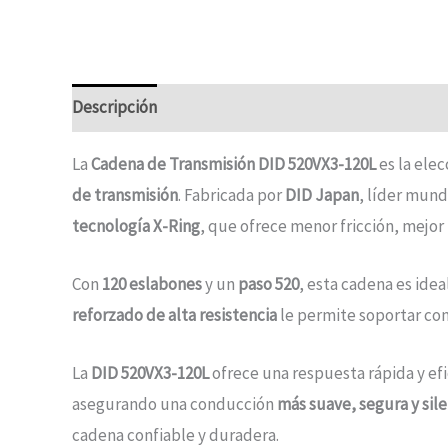
Descripción
La
Cadena de Transmisión DID 520VX3-120L
es la ele
de transmisión
. Fabricada por
DID Japan
, líder mund
tecnología X-Ring
, que ofrece menor fricción, mejor
Con
120 eslabones
y un
paso 520
, esta cadena es ide
reforzado de alta resistencia
le permite soportar con
La
DID 520VX3-120L
ofrece una respuesta rápida y ef
asegurando una conducción
más suave, segura y sil
cadena confiable y duradera.