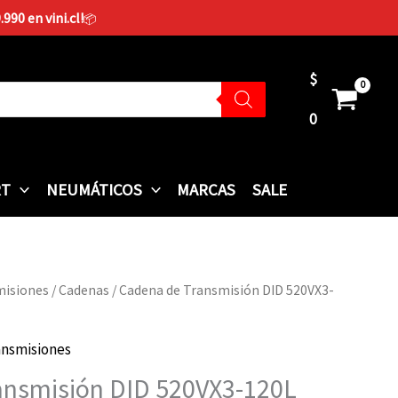
90 en vini.cl!
📦
$
0
RT
NEUMÁTICOS
MARCAS
SALE
misiones
/
Cadenas
/ Cadena de Transmisión DID 520VX3-
ansmisiones
ansmisión DID 520VX3-120L