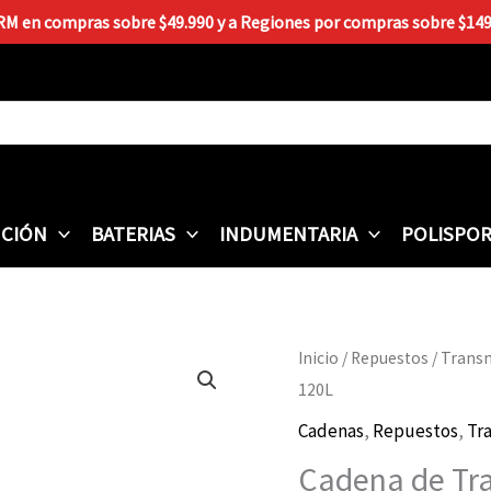
 RM en compras sobre $49.990 y a Regiones por compras sobre $149.9
CIÓN
BATERIAS
INDUMENTARIA
POLISPO
Inicio
/
Repuestos
/
Trans
120L
Cadenas
,
Repuestos
,
Tr
Cadena de Tr