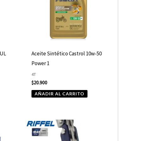
TUL
Aceite Sintético Castrol 10w-50
Power 1
4T
$
20.900
AÑADIR AL CARRITO