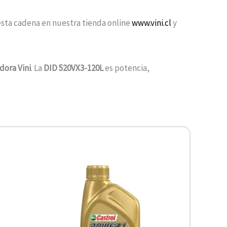
esta cadena en nuestra tienda online
www.vini.cl
y
dora Vini
. La
DID 520VX3-120L
es potencia,