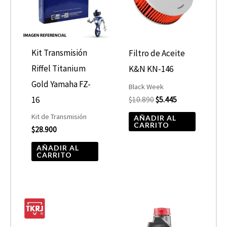
Kit Transmisión
Filtro de Aceite
Riffel Titanium
K&N KN-146
Gold Yamaha FZ-
Black Week
16
$
10.890
$
5.445
Kit de Transmisión
AÑADIR AL
CARRITO
$
28.900
AÑADIR AL
CARRITO
Rango
Este
de
product
precios: