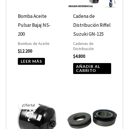
Bomba Aceite
Cadena de
Pulsar Bajaj NS-
Distribución Riffel
200
Suzuki GN-125
Bombas de Aceite
Cadenas de
Distribución
$
12.200
$
4.800
LEER MÁS
AÑADIR AL
CARRITO
El
El
precio
precio
¡Oferta!
original
actual
era:
es:
$10.890.
$5.445.