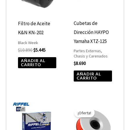
Cubetas de
Filtro de Aceite
Dirección HAYPO
K&N KN-202
Yamaha XTZ-125
Black Week
$
10.890
$
5.445
Partes Externas,
Chasis y Carenados
AÑADIR AL
$
8.690
CARRITO
AÑADIR AL
CARRITO
El
El
precio
precio
¡Oferta!
original
actual
era:
es:
$10.890.
$5.445.