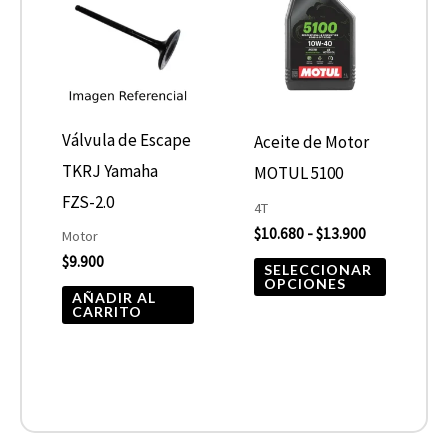
desde
tiene
$10.680
hasta
múltiple
$13.900
variantes
Las
opcione
Válvula de Escape
Aceite de Motor
se
TKRJ Yamaha
MOTUL 5100
pueden
FZS-2.0
4T
elegir
$
10.680
-
$
13.900
Motor
$
9.900
en
SELECCIONAR
OPCIONES
la
AÑADIR AL
CARRITO
página
de
product