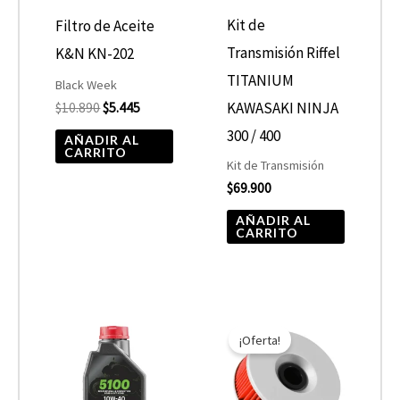
Kit de
Filtro de Aceite
Transmisión Riffel
K&N KN-202
TITANIUM
Black Week
KAWASAKI NINJA
$
10.890
$
5.445
300 / 400
AÑADIR AL
CARRITO
Kit de Transmisión
$
69.900
AÑADIR AL
CARRITO
Rango
El
El
Este
de
precio
precio
¡Oferta!
producto
precios:
original
actual
desde
era:
es:
tiene
$10.680
$10.890.
$5.445.
hasta