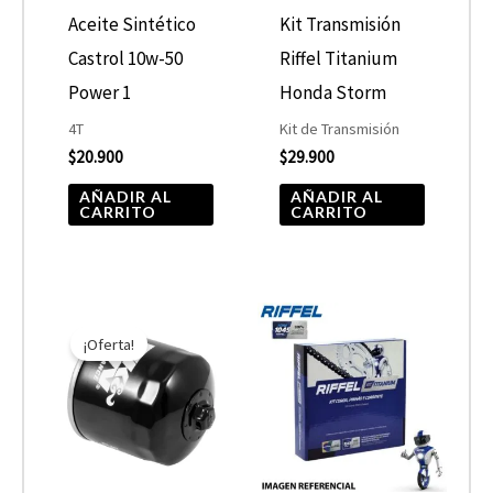
Aceite Sintético
Kit Transmisión
Castrol 10w-50
Riffel Titanium
Power 1
Honda Storm
4T
Kit de Transmisión
$
20.900
$
29.900
AÑADIR AL
AÑADIR AL
CARRITO
CARRITO
El
El
precio
precio
¡Oferta!
original
actual
era:
es:
$10.890.
$5.445.