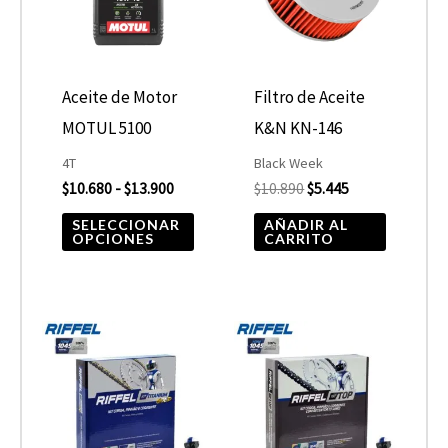
múltiples
$13.900
variantes.
Las
opciones
Aceite de Motor
Filtro de Aceite
se
MOTUL 5100
K&N KN-146
pueden
4T
Black Week
elegir
$
10.680
-
$
13.900
$
10.890
$
5.445
en
SELECCIONAR
AÑADIR AL
OPCIONES
CARRITO
la
página
de
producto