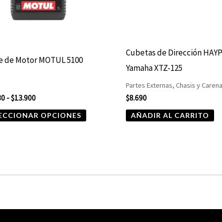
opciones
se
pueden
elegir
Cubetas de Dirección HAY
te de Motor MOTUL 5100
en
Yamaha XTZ-125
la
Partes Externas, Chasis y Caren
página
80
-
$
13.900
$
8.690
de
ECCIONAR OPCIONES
AÑADIR AL CARRITO
producto