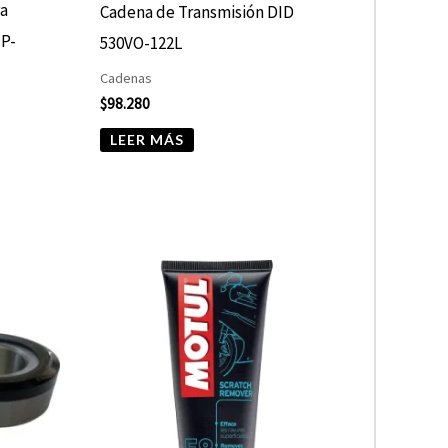
ra
Cadena de Transmisión DID
MP-
530VO-122L
Cadenas
$
98.280
LEER MÁS