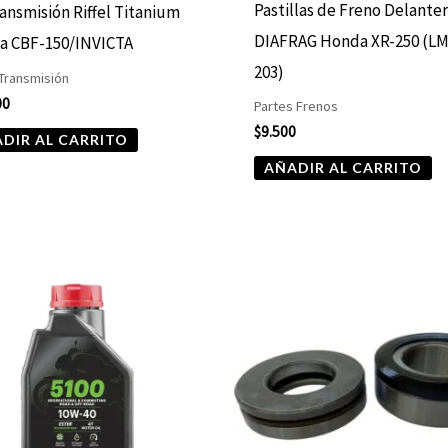
Pastillas de Freno Delante
ransmisión Riffel Titanium
DIAFRAG Honda XR-250 (L
a CBF-150/INVICTA
203)
 Transmisión
00
Partes Frenos
$
9.500
DIR AL CARRITO
AÑADIR AL CARRITO
Rango
Este
de
producto
precios:
desde
tiene
$10.680
hasta
múltiples
$13.900
variantes.
Las