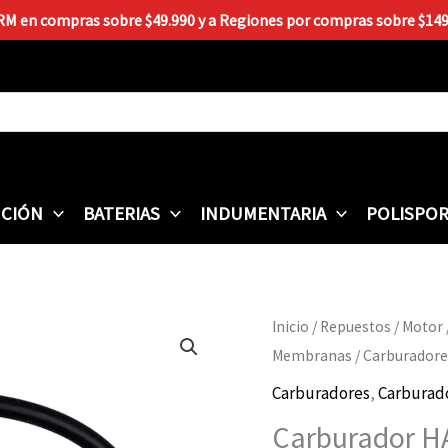
 RM en compras sobre $49.990 y a Regiones por compras sobre $149.9
CIÓN
BATERIAS
INDUMENTARIA
POLISPO
Carburador
Inicio
/
Repuestos
/
Motor
HAYPO
Membranas
/
Carburadore
Yamaha
Carburadores
,
Carburad
XTZ-
Carburador H