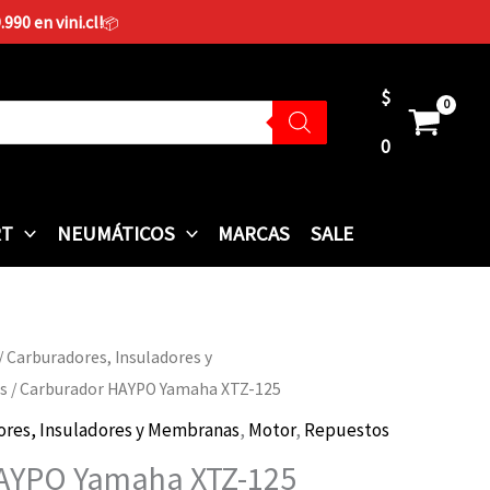
90 en vini.cl!
📦
$
0
RT
NEUMÁTICOS
MARCAS
SALE
/
Carburadores, Insuladores y
s
/ Carburador HAYPO Yamaha XTZ-125
ores, Insuladores y Membranas
,
Motor
,
Repuestos
AYPO Yamaha XTZ-125