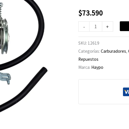
125
cantidad
$
73.590
-
+
SKU:
12619
Categorías:
Carburadores
,
Repuestos
Marca:
Haypo