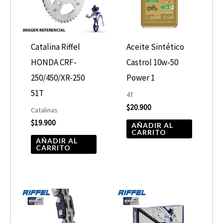
Catalina Riffel
Aceite Sintético
HONDA CRF-
Castrol 10w-50
250/450/XR-250
Power 1
51T
4T
$
20.900
Catalinas
$
19.900
AÑADIR AL
CARRITO
AÑADIR AL
CARRITO