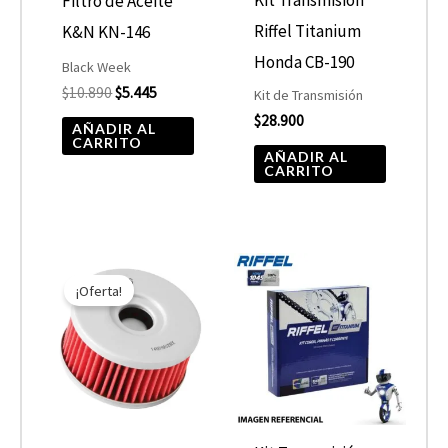
Filtro de Aceite
Riffel Titanium
K&N KN-146
Honda CB-190
Black Week
$
10.890
$
5.445
Kit de Transmisión
$
28.900
AÑADIR AL
CARRITO
AÑADIR AL
CARRITO
El
El
precio
precio
¡Oferta!
original
actual
era:
es:
$7.590.
$3.795.