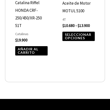
opcione
Catalina Riffel
Aceite de Motor
se
HONDA CRF-
MOTUL 5100
pueden
250/450/XR-250
4T
elegir
51T
$
10.680
-
$
13.900
en
Catalinas
SELECCIONAR
OPCIONES
$
19.900
la
página
AÑADIR AL
CARRITO
de
product