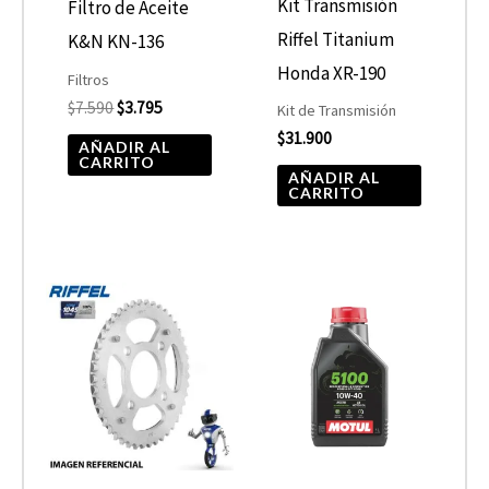
Kit Transmisión
Filtro de Aceite
Riffel Titanium
K&N KN-136
Honda XR-190
Filtros
$
7.590
$
3.795
Kit de Transmisión
$
31.900
AÑADIR AL
CARRITO
AÑADIR AL
CARRITO
Rango
Este
de
product
precios:
desde
tiene
$10.680
hasta
múltiple
$13.900
variantes
Las