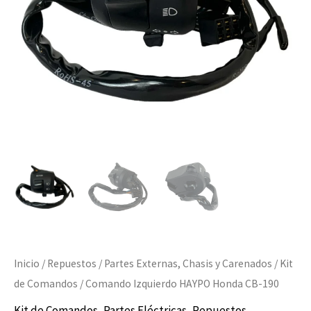
cantidad
Inicio
/
Repuestos
/
Partes Externas, Chasis y Carenados
/
Kit
de Comandos
/ Comando Izquierdo HAYPO Honda CB-190
Kit de Comandos
,
Partes Eléctricas
,
Repuestos