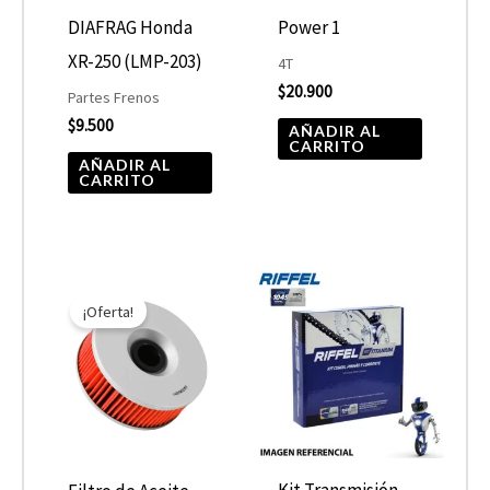
DIAFRAG Honda
Power 1
XR-250 (LMP-203)
4T
$
20.900
Partes Frenos
$
9.500
AÑADIR AL
CARRITO
AÑADIR AL
CARRITO
El
El
precio
precio
¡Oferta!
original
actual
era:
es:
$10.890.
$5.445.
Kit Transmisión