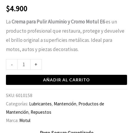
$
4.900
La
Crema para Pulir Aluminio y Cromo Motul E6
es un
producto profesional que restaura, protege y devuelve
el brillo original a superficies metálicas. Ideal para
motos, autos y piezas decorativas.
-
+
AÑADIR AL CARRITO
SKU:
6010158
Categorías:
Lubricantes
,
Mantención
,
Productos de
Mantención
,
Repuestos
Marca:
Motul
Pago Seguro Garantizado