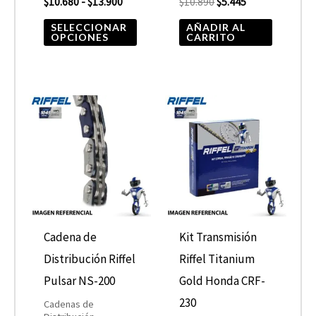
elegir
$
10.680
-
$
13.900
$
10.890
$
5.445
en
SELECCIONAR
AÑADIR AL
OPCIONES
CARRITO
la
página
de
producto
Cadena de
Kit Transmisión
Distribución Riffel
Riffel Titanium
Pulsar NS-200
Gold Honda CRF-
230
Cadenas de