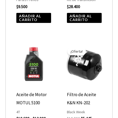
$
9.500
$
28.400
AÑADIR AL
AÑADIR AL
CARRITO
CARRITO
Rango
El
El
Este
de
precio
precio
¡Oferta!
producto
precios:
original
actual
desde
era:
es:
tiene
$10.680
$10.890.
$5.445.
hasta
múltiples
$13.900
variantes.
Las
opciones
Aceite de Motor
Filtro de Aceite
se
MOTUL 5100
K&N KN-202
pueden
4T
Black Week