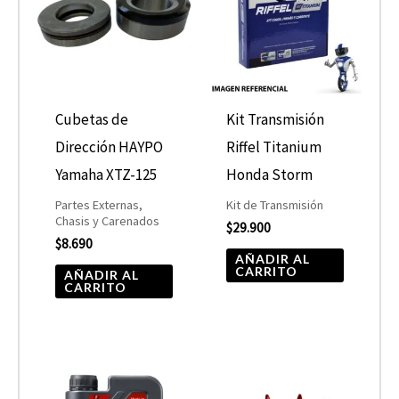
Cubetas de
Kit Transmisión
Dirección HAYPO
Riffel Titanium
Yamaha XTZ-125
Honda Storm
Partes Externas,
Kit de Transmisión
Chasis y Carenados
$
29.900
$
8.690
AÑADIR AL
CARRITO
AÑADIR AL
CARRITO
Rango
Este
de