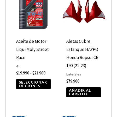
producto
precios:
desde
tiene
$19.990
hasta
múltiples
$21.900
variantes.
Las
opciones
Aceite de Motor
Aletas Cubre
se
Liqui Moly Street
Estanque HAYPO
pueden
Race
Honda Repsol CB-
elegir
190 (21-23)
4T
$
19.990
-
$
21.900
en
Laterales
$
79.900
la
SELECCIONAR
OPCIONES
página
AÑADIR AL
CARRITO
de
producto