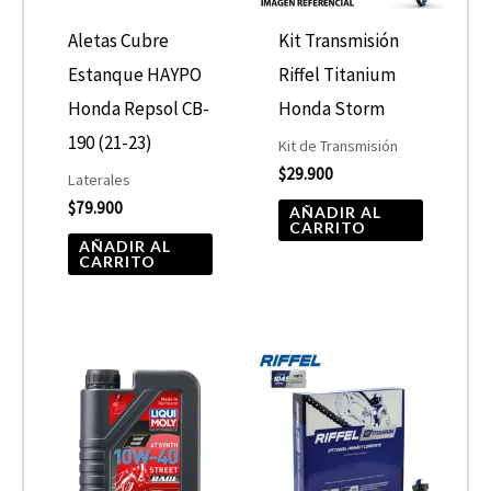
Aletas Cubre
Kit Transmisión
Estanque HAYPO
Riffel Titanium
Honda Repsol CB-
Honda Storm
190 (21-23)
Kit de Transmisión
$
29.900
Laterales
$
79.900
AÑADIR AL
CARRITO
AÑADIR AL
CARRITO
Rango
Este
de
producto
precios:
desde
tiene
$19.990
hasta
múltiples
$21.900