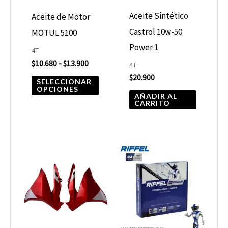
opciones
Aceite Sintético
Aceite de Motor
se
Castrol 10w-50
MOTUL 5100
pueden
Power 1
4T
elegir
$
10.680
-
$
13.900
4T
$
20.900
en
SELECCIONAR
OPCIONES
la
AÑADIR AL
CARRITO
página
de
producto