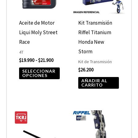
variantes.
Las
opciones
Aceite de Motor
Kit Transmisión
se
Liqui Moly Street
Riffel Titanium
pueden
Race
Honda New
elegir
Storm
4T
$
19.990
-
$
21.900
en
Kit de Transmisión
$
26.200
la
SELECCIONAR
OPCIONES
página
AÑADIR AL
CARRITO
de
producto