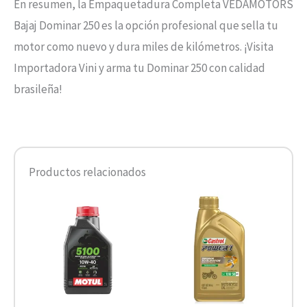
En resumen, la Empaquetadura Completa VEDAMOTORS
Bajaj Dominar 250 es la opción profesional que sella tu
motor como nuevo y dura miles de kilómetros. ¡Visita
Importadora Vini y arma tu Dominar 250 con calidad
brasileña!
Productos relacionados
Rango
Este
de
producto
precios:
desde
tiene
$10.680
hasta
múltiples
$13.900
variantes.
Las