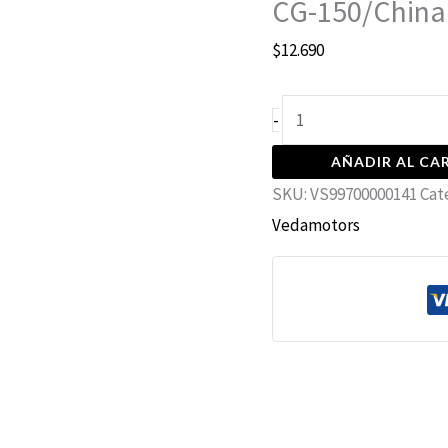
150/China
CG-150/China
cantidad
$
12.690
+
-
SKU:
VS99700000141
Ca
Vedamotors
Marca: