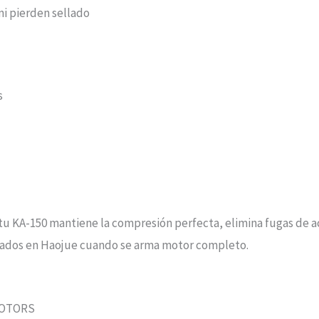
ni pierden sellado
s
-150 mantiene la compresión perfecta, elimina fugas de aceite
alizados en Haojue cuando se arma motor completo.
MOTORS