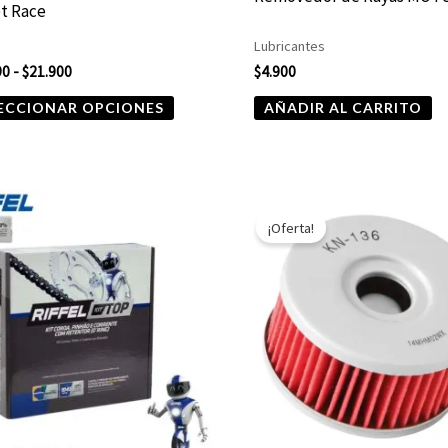
en
t Race
la
Lubricantes
página
90
-
$
21.900
$
4.900
de
ECCIONAR OPCIONES
AÑADIR AL CARRITO
producto
El
El
precio
precio
¡Oferta!
original
actual
era:
es:
$7.590.
$3.795.