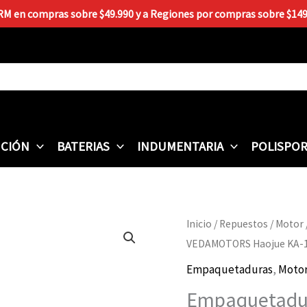
 RM en compras sobre $49.990 y a Regiones por compras sobre $149.9
CIÓN
BATERIAS
INDUMENTARIA
POLISPO
Empaquetadura
Inicio
/
Repuestos
/
Motor
Completa
VEDAMOTORS Haojue KA-
VEDAMOTORS
Empaquetaduras
,
Moto
Haojue
Empaquetadu