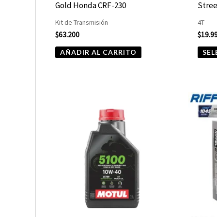
Gold Honda CRF-230
Stree
Kit de Transmisión
4T
$
63.200
$
19.9
AÑADIR AL CARRITO
SEL
Rango
Este
de
producto
precios:
desde
tiene
$10.680
hasta
múltiples
$13.900
variantes.
Las
opciones
se