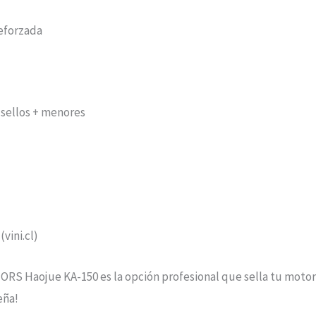
eforzada
+ sellos + menores
(vini.cl)
Haojue KA-150 es la opción profesional que sella tu motor c
eña!