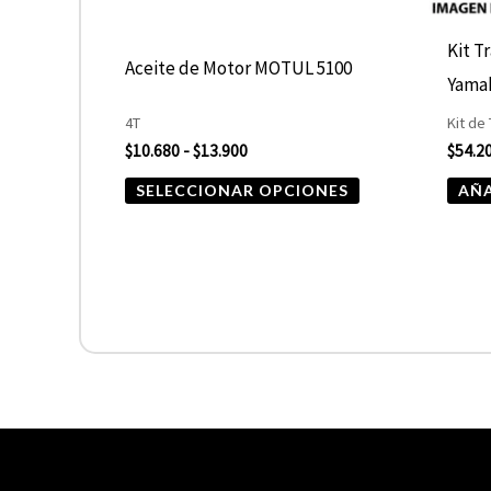
pueden
elegir
Kit T
Aceite de Motor MOTUL 5100
en
Yama
la
4T
Kit de
página
$
10.680
-
$
13.900
$
54.2
de
SELECCIONAR OPCIONES
AÑA
producto