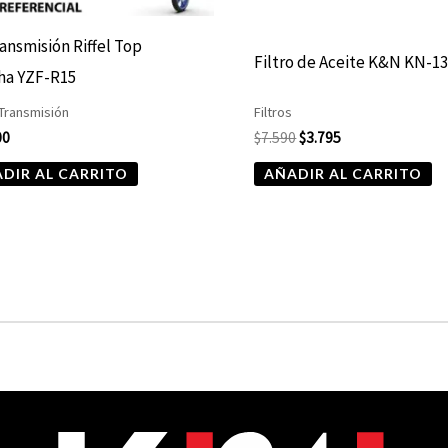
ransmisión Riffel Top
Filtro de Aceite K&N KN-1
ha YZF-R15
 Transmisión
Filtros
00
$
7.590
$
3.795
DIR AL CARRITO
AÑADIR AL CARRITO