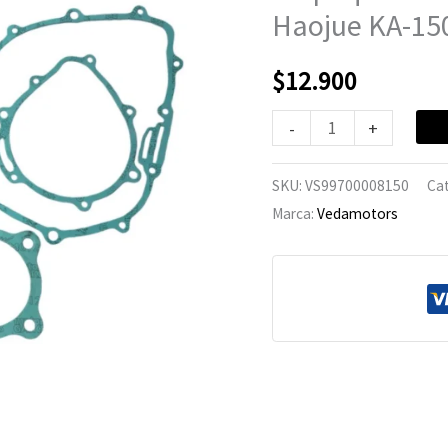
KA-
Haojue KA-15
150
cantidad
$
12.900
-
+
SKU:
VS99700008150
Ca
Marca:
Vedamotors