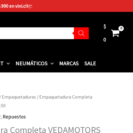
90 en vini.cl!
📦
$
0
RT
NEUMÁTICOS
MARCAS
SALE
/
Empaquetaduras
/ Empaquetadura Completa
150
r
,
Repuestos
ra Completa VEDAMOTORS