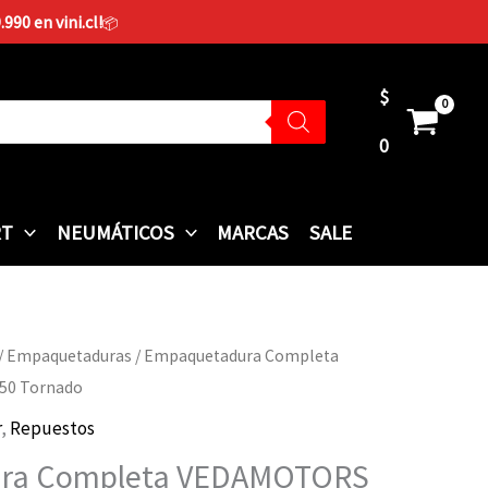
90 en vini.cl!
📦
$
0
RT
NEUMÁTICOS
MARCAS
SALE
/
Empaquetaduras
/ Empaquetadura Completa
50 Tornado
r
,
Repuestos
ra Completa VEDAMOTORS