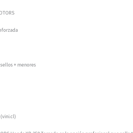
MOTORS
eforzada
+ sellos + menores
(vini.cl)