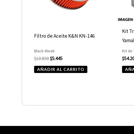
Kit T
Filtro de Aceite K&N KN-146
Yama
Black Week
Kit de
$
10.890
$
5.445
$
54.2
AÑADIR AL CARRITO
AÑA