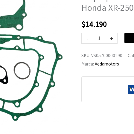
XR-
Honda XR-250
250
Tornado
$
14.190
cantidad
-
+
SKU:
VS05700000190
Ca
Marca:
Vedamotors