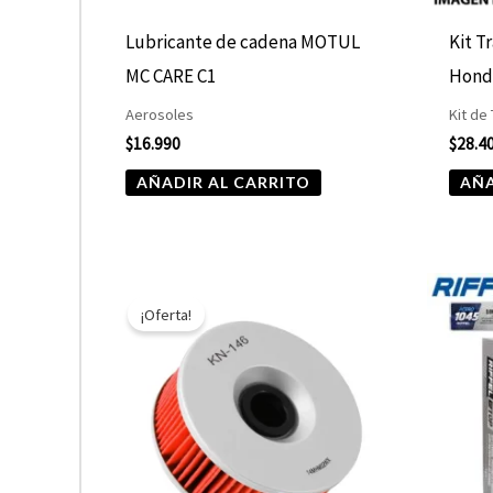
Lubricante de cadena MOTUL
Kit T
MC CARE C1
Hond
Aerosoles
Kit de
$
16.990
$
28.4
AÑADIR AL CARRITO
AÑA
El
El
precio
precio
¡Oferta!
original
actual
era:
es:
$10.890.
$5.445.