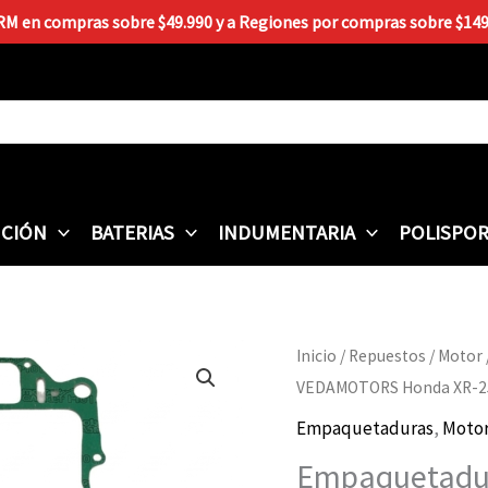
 RM en compras sobre $49.990 y a Regiones por compras sobre $149.9
CIÓN
BATERIAS
INDUMENTARIA
POLISPO
Empaquetadura
Inicio
/
Repuestos
/
Motor
Completa
VEDAMOTORS Honda XR-2
VEDAMOTORS
Empaquetaduras
,
Moto
Honda
Empaquetadu