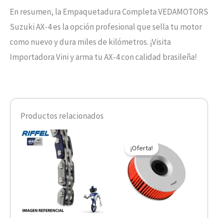
En resumen, la Empaquetadura Completa VEDAMOTORS
Suzuki AX-4 es la opción profesional que sella tu motor
como nuevo y dura miles de kilómetros. ¡Visita
Importadora Vini y arma tu AX-4 con calidad brasileña!
Productos relacionados
El
El
precio
precio
¡Oferta!
original
actual
era:
es:
$10.890.
$5.445.