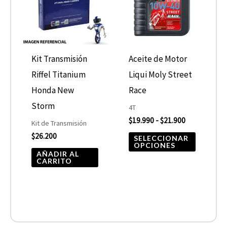
$19.990
hasta
múltiple
$21.900
variantes
Las
opcione
Kit Transmisión
Aceite de Motor
se
Riffel Titanium
Liqui Moly Street
pueden
Honda New
Race
elegir
Storm
4T
$
19.990
-
$
21.900
en
Kit de Transmisión
$
26.200
la
SELECCIONAR
OPCIONES
página
AÑADIR AL
CARRITO
de
product