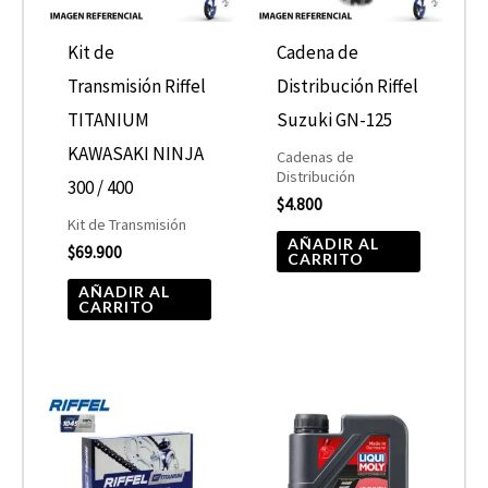
Kit de
Cadena de
Transmisión Riffel
Distribución Riffel
TITANIUM
Suzuki GN-125
KAWASAKI NINJA
Cadenas de
Distribución
300 / 400
$
4.800
Kit de Transmisión
AÑADIR AL
$
69.900
CARRITO
AÑADIR AL
CARRITO
Rango
Este
de
product
precios:
desde
tiene