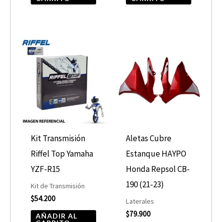
Kit Transmisión
Aletas Cubre
Riffel Top Yamaha
Estanque HAYPO
YZF-R15
Honda Repsol CB-
190 (21-23)
Kit de Transmisión
$
54.200
Laterales
$
79.900
AÑADIR AL