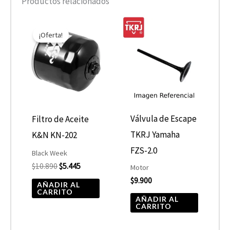
Productos relacionados
El
El
precio
precio
¡Oferta!
original
actual
era:
es:
$10.890.
$5.445.
Válvula de Escape
Filtro de Aceite
TKRJ Yamaha
K&N KN-202
FZS-2.0
Black Week
$
10.890
$
5.445
Motor
$
9.900
AÑADIR AL
CARRITO
AÑADIR AL
CARRITO