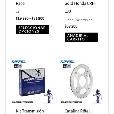
pueden
Race
Gold Honda CRF-
elegir
230
4T
$
19.990
-
$
21.900
en
Kit de Transmisión
$
63.200
la
SELECCIONAR
OPCIONES
página
AÑADIR AL
CARRITO
de
producto
Kit Transmisión
Catalina Riffel