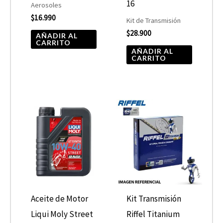
16
Aerosoles
$
16.990
Kit de Transmisión
$
28.900
AÑADIR AL
CARRITO
AÑADIR AL
CARRITO
Rango
Este
de
producto
precios:
desde
tiene
$19.990
hasta
múltiples
$21.900
variantes.
Las
opciones
Aceite de Motor
Kit Transmisión
se
Liqui Moly Street
Riffel Titanium