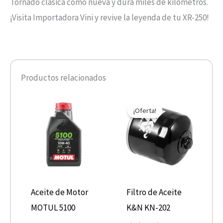
Tornado clásica como nueva y dura miles de kilómetros.
¡Visita Importadora Vini y revive la leyenda de tu XR-250!
Productos relacionados
Rango
El
El
Este
de
precio
precio
¡Oferta!
producto
precios:
original
actual
desde
era:
es:
tiene
$10.680
$10.890.
$5.445.
hasta
múltiples
$13.900
variantes.
Las
opciones
Aceite de Motor
Filtro de Aceite
se
MOTUL 5100
K&N KN-202
pueden