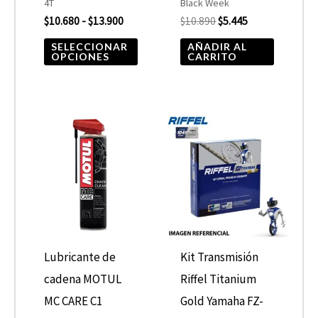
4T
Black Week
elegir
$
10.680
-
$
13.900
$
10.890
$
5.445
en
SELECCIONAR
AÑADIR AL
OPCIONES
CARRITO
la
página
de
producto
Lubricante de
Kit Transmisión
cadena MOTUL
Riffel Titanium
MC CARE C1
Gold Yamaha FZ-