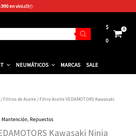
90 en vini.cl!
📦
$
0
RT
NEUMÁTICOS
MARCAS
SALE
/
Filtros de Aceite
/ Filtro Aceite VEDAMOTORS Kawasaki
,
Mantención
,
Repuestos
e VEDAMOTORS Kawasaki Ninja