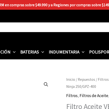
 RM en compras sobre $49.990 y a Regiones por compras sobre $149.9
CIÓN
BATERIAS
INDUMENTARIA
POLISPO
Filtro
Inicio
/
Repuestos
/
Filtros
Aceite
Ninja 250/GPZ-400
VEDAMOTORS
Filtros
,
Filtros de Aceite
Kawasaki
Filtro Aceit