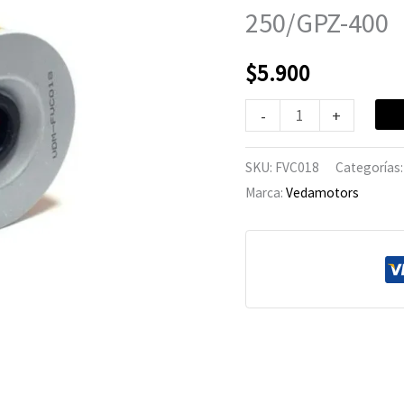
Ninja
250/GPZ-400
250/GPZ-
400
$
5.900
cantidad
-
+
SKU:
FVC018
Categorías
Marca:
Vedamotors