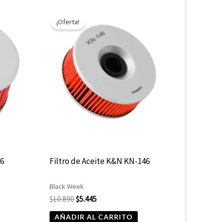
El
El
precio
precio
¡Oferta!
original
actual
era:
es:
$10.890.
$5.445.
36
Filtro de Aceite K&N KN-146
Black Week
$
10.890
$
5.445
AÑADIR AL CARRITO