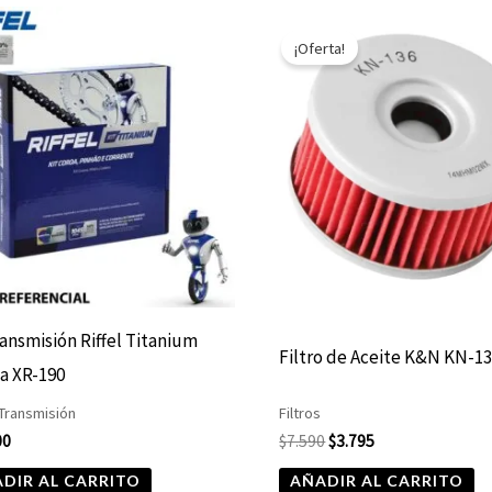
El
El
precio
precio
¡Oferta!
original
actual
era:
es:
$7.590.
$3.795.
ransmisión Riffel Titanium
Filtro de Aceite K&N KN-1
a XR-190
 Transmisión
Filtros
00
$
7.590
$
3.795
DIR AL CARRITO
AÑADIR AL CARRITO