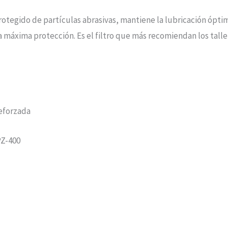
gido de partículas abrasivas, mantiene la lubricación óptima y
a máxima protección. Es el filtro que más recomiendan los tall
eforzada
PZ-400