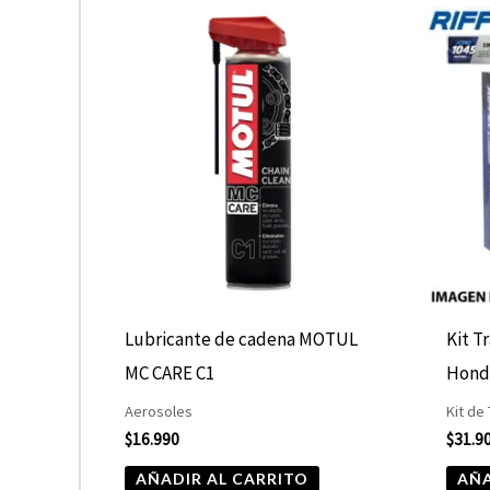
Lubricante de cadena MOTUL
Kit T
MC CARE C1
Hond
Aerosoles
Kit de
$
16.990
$
31.9
AÑADIR AL CARRITO
AÑA