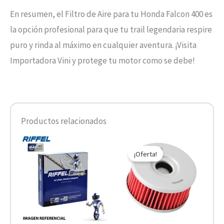
En resumen, el Filtro de Aire para tu Honda Falcon 400 es
la opción profesional para que tu trail legendaria respire
puro y rinda al máximo en cualquier aventura. ¡Visita
Importadora Vini y protege tu motor como se debe!
Productos relacionados
El
El
precio
precio
¡Oferta!
original
actual
era:
es:
$7.590.
$3.795.