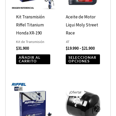
variantes
Las
opcione
Kit Transmisión
Aceite de Motor
se
Riffel Titanium
Liqui Moly Street
pueden
Honda XR-190
Race
elegir
Kit de Transmisión
4T
$
31.900
$
19.990
-
$
21.900
en
la
AÑADIR AL
SELECCIONAR
CARRITO
OPCIONES
página
de
product
El
El
precio
precio
¡Oferta!
original
actual
era:
es:
$10.890.
$5.445.