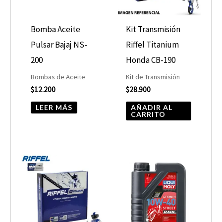
Bomba Aceite
Kit Transmisión
Pulsar Bajaj NS-
Riffel Titanium
200
Honda CB-190
Bombas de Aceite
Kit de Transmisión
$
12.200
$
28.900
LEER MÁS
AÑADIR AL
CARRITO
Rango
Este
de
product
precios:
desde
tiene
$19.990
hasta
múltiple
$21.900