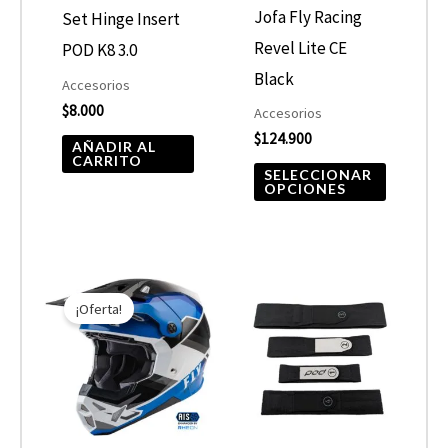
opcione
Jofa Fly Racing
Set Hinge Insert
se
Revel Lite CE
POD K8 3.0
pueden
Black
Accesorios
elegir
$
8.000
Accesorios
$
124.900
en
AÑADIR AL
CARRITO
la
SELECCIONAR
OPCIONES
página
de
product
El
El
Este
Este
precio
precio
¡Oferta!
producto
product
original
actual
era:
es:
tiene
tiene
$299.000.
$209.300.
múltiples
múltiple
variantes.
variantes
Las
Las