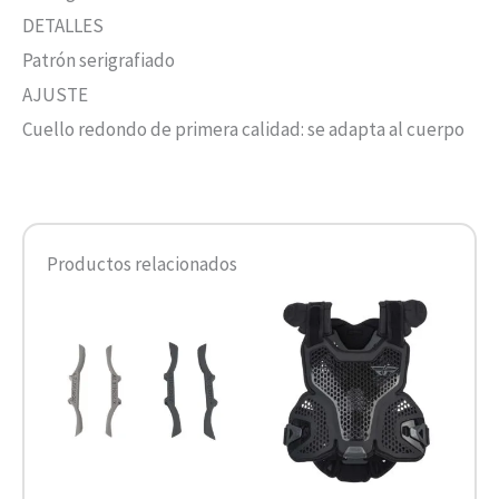
DETALLES
Patrón serigrafiado
AJUSTE
Cuello redondo de primera calidad: se adapta al cuerpo
Productos relacionados
Este
product
tiene
múltiple
variantes
Las