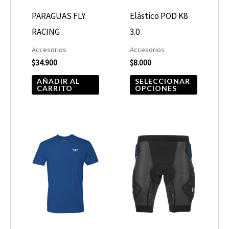
opcione
PARAGUAS FLY
Elástico POD K8
se
RACING
3.0
pueden
Accesorios
Accesorios
elegir
$
34.900
$
8.000
en
AÑADIR AL
SELECCIONAR
CARRITO
OPCIONES
la
página
de
Este
Este
product
producto
product
tiene
tiene
múltiples
múltiple
variantes.
variantes
Las
Las