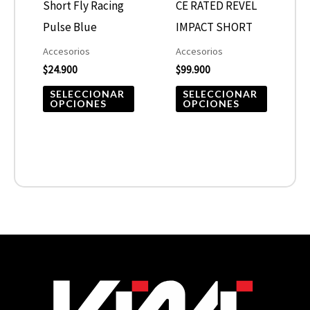
opciones
opcione
Short Fly Racing
CE RATED REVEL
se
se
Pulse Blue
IMPACT SHORT
pueden
pueden
Accesorios
Accesorios
elegir
elegir
$
24.900
$
99.900
en
en
SELECCIONAR
SELECCIONAR
OPCIONES
OPCIONES
la
la
página
página
de
de
producto
product