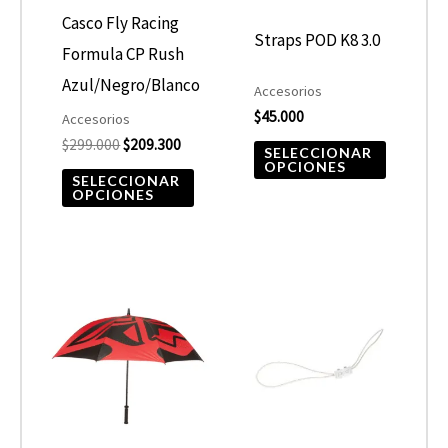
opciones
opcione
Casco Fly Racing
Straps POD K8 3.0
se
se
Formula CP Rush
pueden
pueden
Azul/Negro/Blanco
Accesorios
elegir
elegir
$
45.000
Accesorios
$
299.000
$
209.300
en
en
SELECCIONAR
OPCIONES
la
la
SELECCIONAR
OPCIONES
página
página
de
de
producto
product
Este
product
tiene
múltiple
variantes
Las