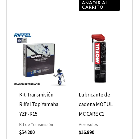
página
AÑADIR AL
CARRITO
de
producto
Kit Transmisión
Lubricante de
Riffel Top Yamaha
cadena MOTUL
YZF-R15
MC CARE C1
Kit de Transmisión
Aerosoles
$
54.200
$
16.990