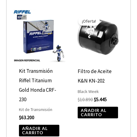
El
El
precio
precio
¡Oferta!
original
actual
era:
es:
$10.890.
$5.445.
Kit Transmisión
Filtro de Aceite
Riffel Titanium
K&N KN-202
Gold Honda CRF-
Black Week
230
$
10.890
$
5.445
Kit de Transmisión
AÑADIR AL
CARRITO
$
63.200
AÑADIR AL
CARRITO