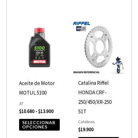
Rango
Este
de
producto
precios:
desde
tiene
$10.680
hasta
múltiples
$13.900
variantes.
Las
opciones
Catalina Riffel
Aceite de Motor
se
HONDA CRF-
MOTUL 5100
pueden
250/450/XR-250
4T
elegir
51T
$
10.680
-
$
13.900
en
Catalinas
SELECCIONAR
OPCIONES
$
19.900
la