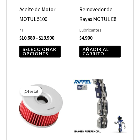
opciones
Aceite de Motor
Removedor de
se
MOTUL 5100
Rayas MOTUL E8
pueden
4T
Lubricantes
elegir
$
10.680
-
$
13.900
$
4.900
en
SELECCIONAR
AÑADIR AL
OPCIONES
CARRITO
la
página
de
El
El
producto
precio
precio
¡Oferta!
original
actual
era:
es:
$7.590.
$3.795.