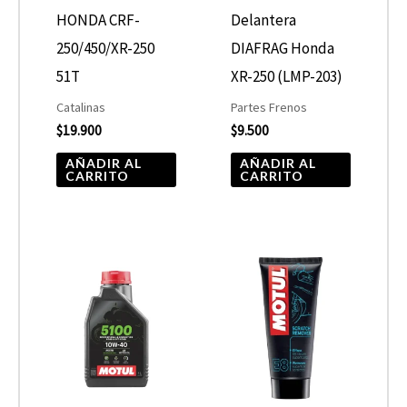
HONDA CRF-
Delantera
250/450/XR-250
DIAFRAG Honda
51T
XR-250 (LMP-203)
Catalinas
Partes Frenos
$
19.900
$
9.500
AÑADIR AL
AÑADIR AL
CARRITO
CARRITO
Rango
Este
de
producto
precios:
desde
tiene
$10.680
hasta
múltiples
$13.900
variantes.
Las