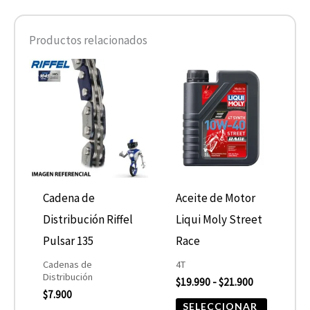
Productos relacionados
Rango
Este
de
product
precios:
desde
tiene
$19.990
hasta
múltiple
$21.900
variantes
Las
opcione
Cadena de
Aceite de Motor
se
Distribución Riffel
Liqui Moly Street
pueden
Pulsar 135
Race
elegir
Cadenas de
4T
Distribución
$
19.990
-
$
21.900
en
$
7.900
la
SELECCIONAR