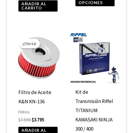
OPCIONES
AÑADIR AL
página
CARRITO
de
product
El
El
precio
precio
¡Oferta!
original
actual
era:
es:
$7.590.
$3.795.
Kit de
Filtro de Aceite
Transmisión Riffel
K&N KN-136
TITANIUM
Filtros
KAWASAKI NINJA
$
7.590
$
3.795
300 / 400
AÑADIR AL