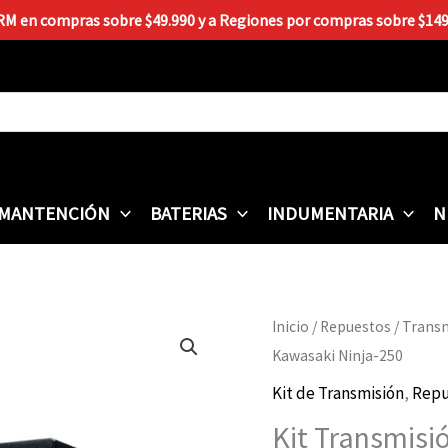
 RM en compras sobre $49.990 y a Regiones por compras sobre $149.9
MANTENCIÓN
BATERIAS
INDUMENTARIA
N
Kit
Inicio
/
Repuestos
/
Trans
Transmisión
Kawasaki Ninja-250
ProTech
Kit de Transmisión
,
Repu
Kawasaki
Kit Transmisi