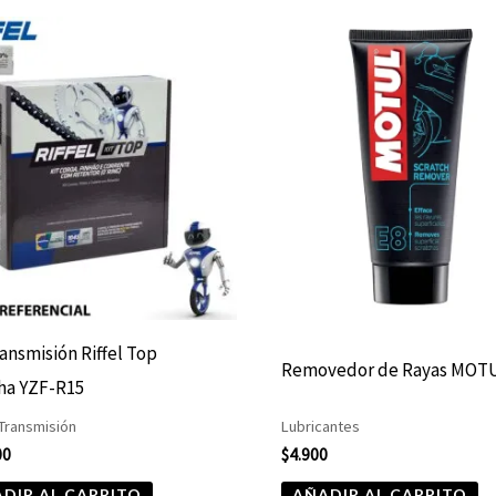
ransmisión Riffel Top
Removedor de Rayas MOTU
ha YZF-R15
 Transmisión
Lubricantes
00
$
4.900
DIR AL CARRITO
AÑADIR AL CARRITO