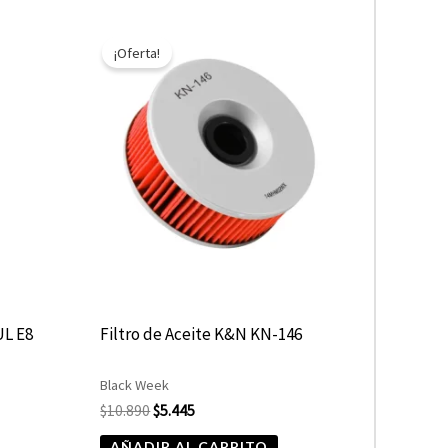
El
El
precio
precio
¡Oferta!
original
actual
era:
es:
$10.890.
$5.445.
L E8
Filtro de Aceite K&N KN-146
Black Week
$
10.890
$
5.445
AÑADIR AL CARRITO