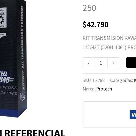
Ninja-
250
250
cantidad
$
42.790
KIT TRANSMISION KAWA
14T/43T (520H-106L) P
-
+
SKU:
12288
Categorías:
K
Marca:
Protech