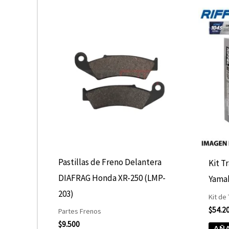
Pastillas de Freno Delantera
Kit T
DIAFRAG Honda XR-250 (LMP-
Yama
203)
Kit de
$
54.2
Partes Frenos
$
9.500
AÑA