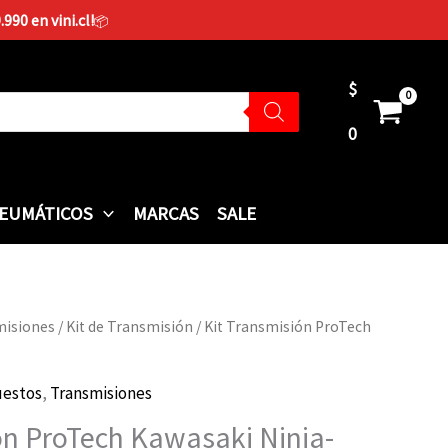
90 en vini.cl!
📦
$
0
EUMÁTICOS
MARCAS
SALE
misiones
/
Kit de Transmisión
/ Kit Transmisión ProTech
estos
,
Transmisiones
ón ProTech Kawasaki Ninja-