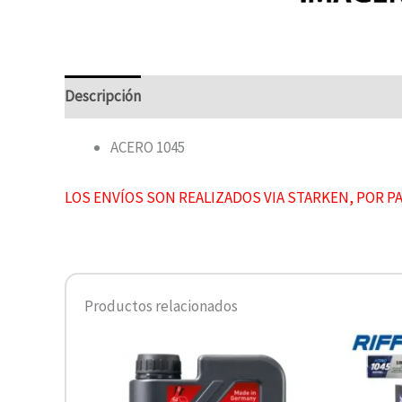
Descripción
ACERO 1045
LOS ENVÍOS SON REALIZADOS VIA STARKEN, POR P
Productos relacionados
Rango
Este
de
producto
precios:
desde
tiene