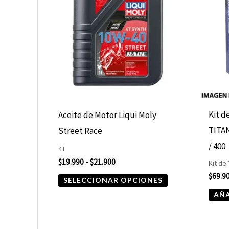
$19.990
hasta
múltiples
$21.900
variantes.
Las
opciones
se
pueden
elegir
Kit d
Aceite de Motor Liqui Moly
en
TITA
Street Race
la
/ 400
4T
página
$
19.990
-
$
21.900
Kit de
de
$
69.9
SELECCIONAR OPCIONES
producto
AÑA