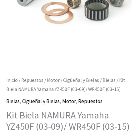
09)/
WR450F
(03-
15)
cantidad
Inicio
/
Repuestos
/
Motor
/
Cigüeñal y Bielas
/
Bielas
/ Kit
Biela NAMURA Yamaha YZ450F (03-09)/ WR450F (03-15)
Bielas
,
Cigüeñal y Bielas
,
Motor
,
Repuestos
Kit Biela NAMURA Yamaha
YZ450F (03-09)/ WR450F (03-15)