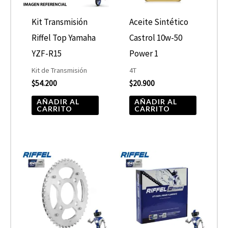
Kit Transmisión
Aceite Sintético
Riffel Top Yamaha
Castrol 10w-50
YZF-R15
Power 1
Kit de Transmisión
4T
$
54.200
$
20.900
AÑADIR AL
AÑADIR AL
CARRITO
CARRITO