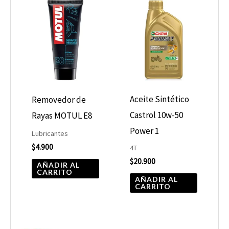
Aceite Sintético
Removedor de
Castrol 10w-50
Rayas MOTUL E8
Power 1
Lubricantes
$
4.900
4T
$
20.900
AÑADIR AL
CARRITO
AÑADIR AL
CARRITO