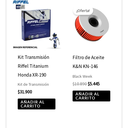
El
El
precio
precio
¡Oferta!
original
actual
era:
es:
$10.890.
$5.445.
Kit Transmisión
Filtro de Aceite
Riffel Titanium
K&N KN-146
Honda XR-190
Black Week
$
10.890
$
5.445
Kit de Transmisión
$
31.900
AÑADIR AL
CARRITO
AÑADIR AL
CARRITO