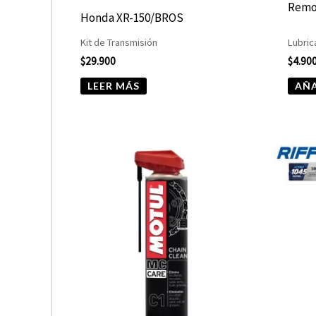
Remo
Honda XR-150/BROS
Kit de Transmisión
Lubric
$
29.900
$
4.90
LEER MÁS
AÑA