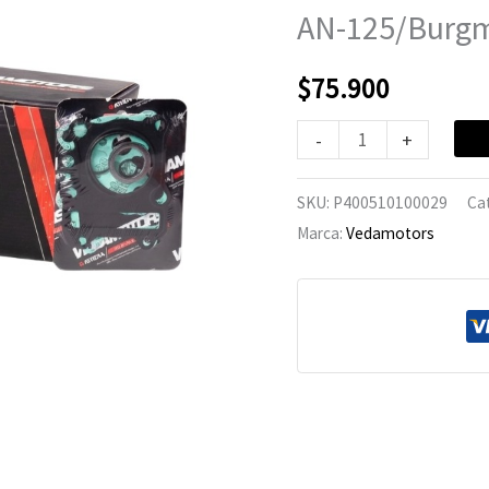
Suzuki
AN-125/Burg
AN-
125/Burgman
$
75.900
cantidad
-
+
SKU:
P400510100029
Ca
Marca:
Vedamotors