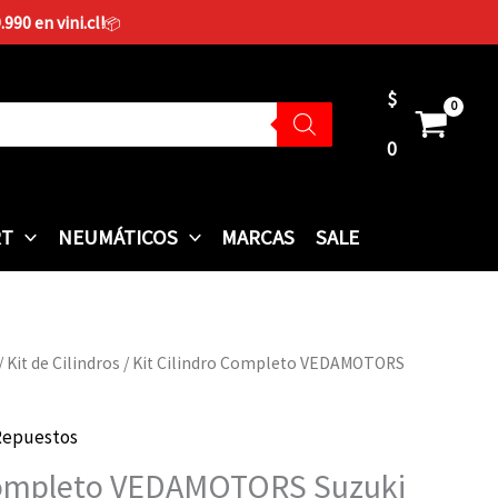
90 en vini.cl!
📦
$
0
RT
NEUMÁTICOS
MARCAS
SALE
/
Kit de Cilindros
/ Kit Cilindro Completo VEDAMOTORS
Repuestos
 Completo VEDAMOTORS Suzuki