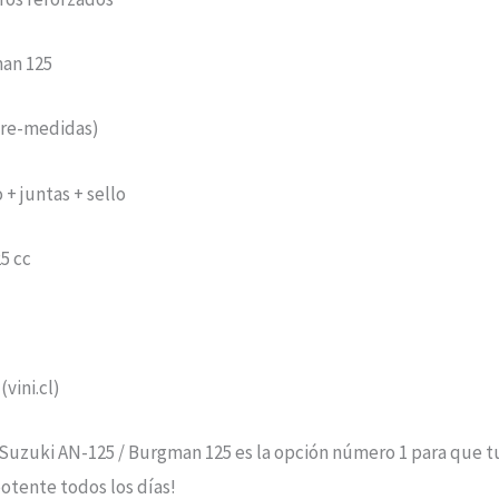
man 125
bre-medidas)
 + juntas + sello
5 cc
(vini.cl)
zuki AN-125 / Burgman 125 es la opción número 1 para que tu s
potente todos los días!