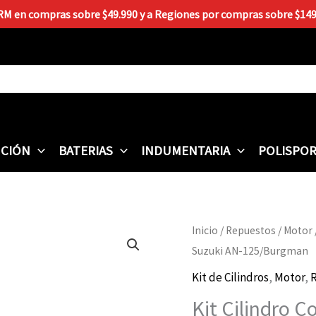
 RM en compras sobre $49.990 y a Regiones por compras sobre $149.9
CIÓN
BATERIAS
INDUMENTARIA
POLISPO
Kit
Inicio
/
Repuestos
/
Motor
Cilindro
Suzuki AN-125/Burgman
Completo
Kit de Cilindros
,
Motor
,
VEDAMOTORS
Kit Cilindro