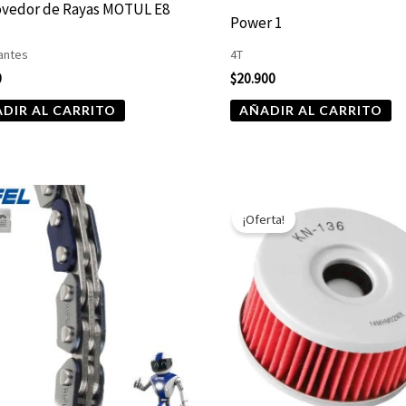
vedor de Rayas MOTUL E8
Power 1
antes
4T
0
$
20.900
DIR AL CARRITO
AÑADIR AL CARRITO
El
El
precio
precio
¡Oferta!
original
actual
era:
es:
$7.590.
$3.795.