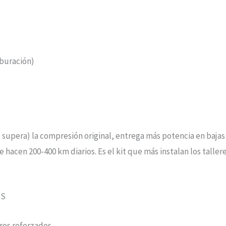
rburación)
pera) la compresión original, entrega más potencia en bajas y
e hacen 200-400 km diarios. Es el kit que más instalan los talle
RS
dros reforzados