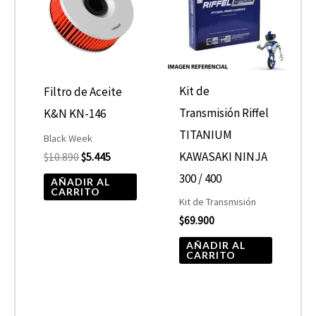
$10.890.
$5.445.
Kit de
Filtro de Aceite
Transmisión Riffel
K&N KN-146
TITANIUM
Black Week
KAWASAKI NINJA
$
10.890
$
5.445
300 / 400
AÑADIR AL
CARRITO
Kit de Transmisión
$
69.900
AÑADIR AL
CARRITO