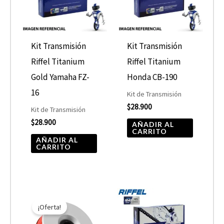
Kit Transmisión
Kit Transmisión
Riffel Titanium
Riffel Titanium
Gold Yamaha FZ-
Honda CB-190
16
Kit de Transmisión
$
28.900
Kit de Transmisión
$
28.900
AÑADIR AL
CARRITO
AÑADIR AL
CARRITO
El
El
precio
precio
¡Oferta!
original
actual
era:
es: