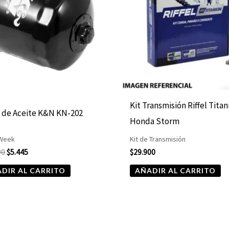
Kit Transmisión Riffel Tita
o de Aceite K&N KN-202
Honda Storm
 Week
Kit de Transmisión
90
$
5.445
$
29.900
DIR AL CARRITO
AÑADIR AL CARRITO