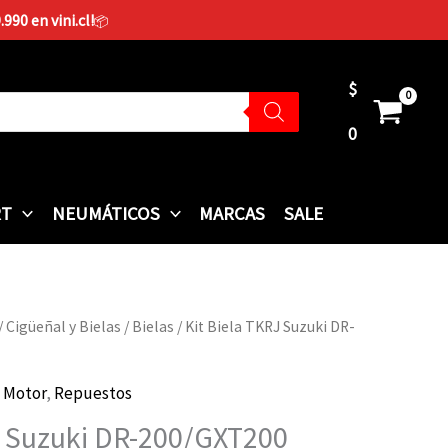
90 en vini.cl!
📦
$
0
RT
NEUMÁTICOS
MARCAS
SALE
/
Cigüeñal y Bielas
/
Bielas
/ Kit Biela TKRJ Suzuki DR-
,
Motor
,
Repuestos
J Suzuki DR-200/GXT200