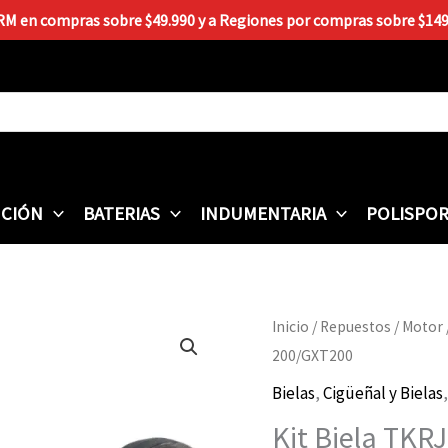
 RM en compras sobre $49.990 y a Regiones por compras sobre $149.9
CIÓN
BATERIAS
INDUMENTARIA
POLISPO
Inicio
/
Repuestos
/
Motor
200/GXT200
Bielas
,
Cigüeñal y Bielas
Kit Biela TKR