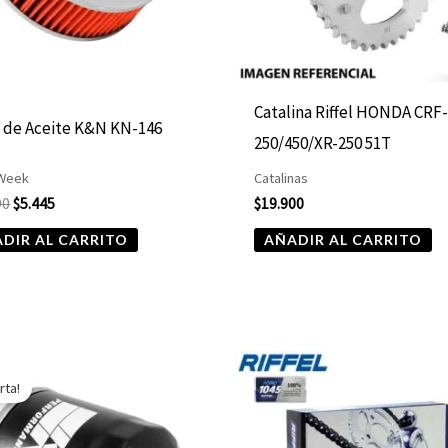
Catalina Riffel HONDA CRF
o de Aceite K&N KN-146
250/450/XR-250 51T
 Week
Catalinas
90
$
5.445
$
19.900
DIR AL CARRITO
AÑADIR AL CARRITO
El
El
precio
precio
rta!
original
actual
era:
es:
$10.890.
$5.445.