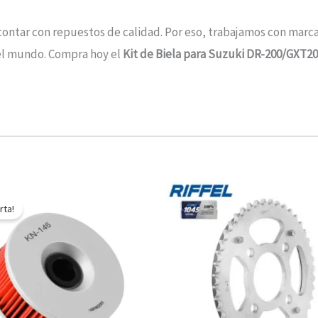
contar con repuestos de calidad. Por eso, trabajamos con marc
 el mundo. Compra hoy el
Kit de Biela para Suzuki DR-200/GXT2
El
El
precio
precio
rta!
original
actual
era:
es:
$10.890.
$5.445.