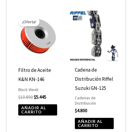
El
El
precio
precio
¡Oferta!
original
actual
era:
es:
$10.890.
$5.445.
Cadena de
Filtro de Aceite
Distribución Riffel
K&N KN-146
Suzuki GN-125
Black Week
$
10.890
$
5.445
Cadenas de
Distribución
AÑADIR AL
$
4.800
CARRITO
AÑADIR AL
CARRITO