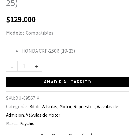
25)
$
129.000
Modelos Compatibles
HONDA CRF-250R (19-23)
-
+
AÑADIR AL CARRITO
SKU:
XU-09567IK
Categorías:
Kit de Válvulas
,
Motor
,
Repuestos
,
Valvulas de
Admisión
,
Válvulas de Motor
Marca:
Psychic