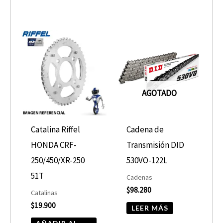
AGOTADO
Catalina Riffel
Cadena de
HONDA CRF-
Transmisión DID
250/450/XR-250
530VO-122L
51T
Cadenas
$
98.280
Catalinas
$
19.900
LEER MÁS