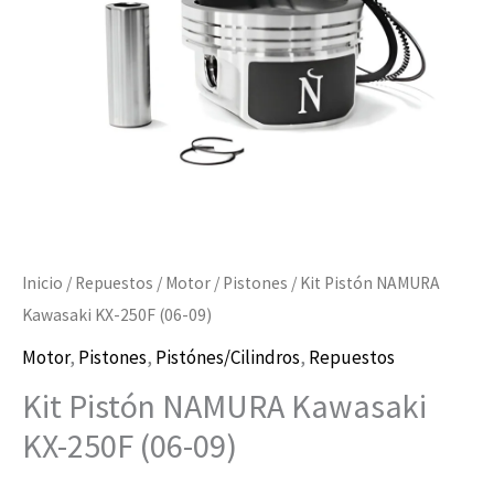
(06-
$16.900
09)
hasta
cantidad
$169.000
Inicio
/
Repuestos
/
Motor
/
Pistones
/ Kit Pistón NAMURA
Kawasaki KX-250F (06-09)
Motor
,
Pistones
,
Pistónes/Cilindros
,
Repuestos
Kit Pistón NAMURA Kawasaki
KX-250F (06-09)