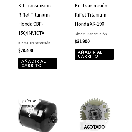
Kit Transmisión
Kit Transmisión
Riffel Titanium
Riffel Titanium
Honda CBF-
Honda XR-190
150/INVICTA
Kit de Transmisión
$
31.900
Kit de Transmisión
$
28.400
AÑADIR AL
CARRITO
AÑADIR AL
CARRITO
El
El
precio
precio
¡Oferta!
original
actual
era:
es:
$10.890.
$5.445.
AGOTADO