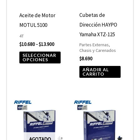
Las
opciones
Cubetas de
Aceite de Motor
se
Dirección HAYPO
MOTUL 5100
pueden
Yamaha XTZ-125
4T
elegir
$
10.680
-
$
13.900
Partes Externas,
Chasis y Carenados
en
SELECCIONAR
$
8.690
OPCIONES
la
AÑADIR AL
página
CARRITO
de
producto
AGOTADO