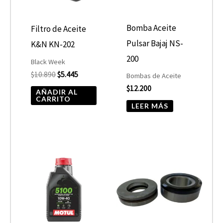
Bomba Aceite
Filtro de Aceite
Pulsar Bajaj NS-
K&N KN-202
200
Black Week
$
10.890
$
5.445
Bombas de Aceite
$
12.200
AÑADIR AL
CARRITO
LEER MÁS
Rango
Este
de
producto
precios:
desde
tiene
$10.680
hasta
múltiples
$13.900
variantes.