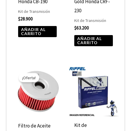
Honda CB-190
Gold Honda CRF-
230
Kit de Transmisión
$
28.900
Kit de Transmisión
$
63.200
AÑADIR AL
CARRITO
AÑADIR AL
CARRITO
El
El
precio
precio
¡Oferta!
original
actual
era:
es:
$7.590.
$3.795.
Kit de
Filtro de Aceite