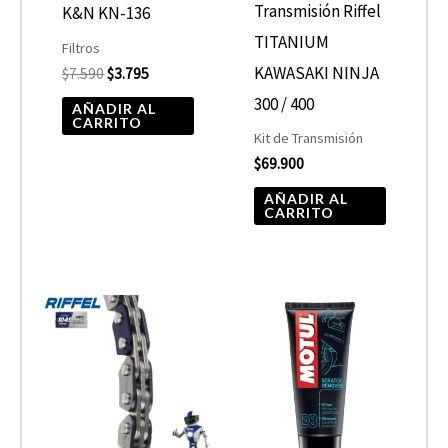
Transmisión Riffel
K&N KN-136
TITANIUM
Filtros
KAWASAKI NINJA
$
7.590
$
3.795
300 / 400
AÑADIR AL
CARRITO
Kit de Transmisión
$
69.900
AÑADIR AL
CARRITO