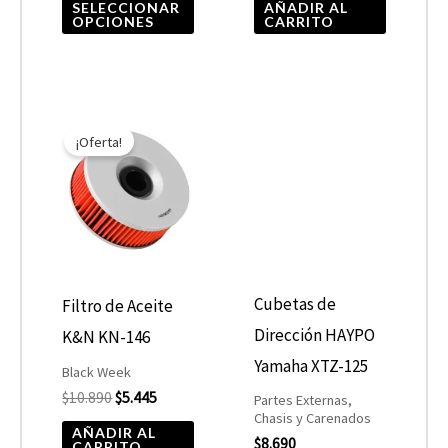
la
SELECCIONAR
AÑADIR AL
OPCIONES
CARRITO
página
de
producto
El
El
precio
precio
¡Oferta!
original
actual
era:
es:
$10.890.
$5.445.
Cubetas de
Filtro de Aceite
Dirección HAYPO
K&N KN-146
Yamaha XTZ-125
Black Week
$
10.890
$
5.445
Partes Externas,
Chasis y Carenados
AÑADIR AL
$
8.690
CARRITO