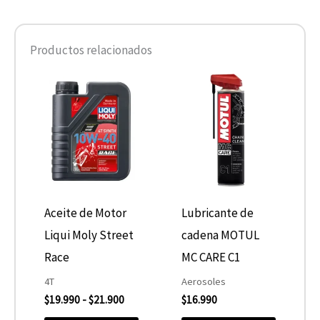
Productos relacionados
Rango
Este
de
producto
precios:
desde
tiene
$19.990
hasta
múltiples
$21.900
variantes.
Las
opciones
Aceite de Motor
Lubricante de
se
Liqui Moly Street
cadena MOTUL
pueden
Race
MC CARE C1
elegir
4T
Aerosoles
$
19.990
-
$
21.900
$
16.990
en