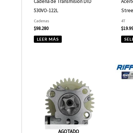
Cadena de Transmisión DID
Aceit
530VO-122L
Stree
Cadenas
4T
$
98.280
$
19.9
LEER MÁS
SEL
AGOTADO