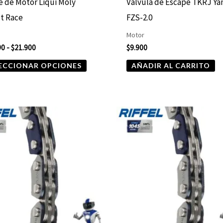
e de Motor Liqui Moly
Válvula de Escape TKRJ Y
en
t Race
FZS-2.0
la
Motor
página
90
-
$
21.900
$
9.900
de
ECCIONAR OPCIONES
AÑADIR AL CARRITO
producto