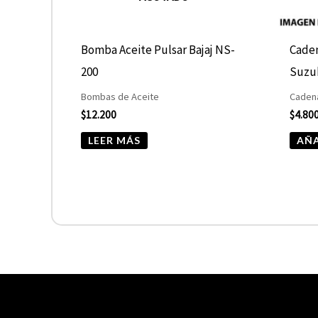
Bomba Aceite Pulsar Bajaj NS-
Caden
200
Suzu
Bombas de Aceite
Cadena
$
12.200
$
4.80
LEER MÁS
AÑA