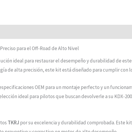
Preciso para el Off-Road de Alto Nivel
olución ideal para restaurar el desempeño y durabilidad de es
a de alta precisión, este kit está diseñado para cumplir con l
 especificaciones OEM para un montaje perfecto y un funcionamient
elección ideal para pilotos que buscan devolverle a su KDX-200
stos
TKRJ
por su excelencia y durabilidad comprobada. Este kit 
to preventivo y correctivo en motos de alto desempeño.