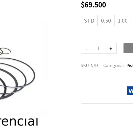
KDX-
$
69.500
200
cantidad
STD
0.50
1.00
-
+
SKU:
N/D
Categorías:
Pis