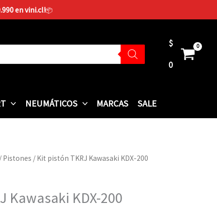
90 en vini.cl!
📦
$
0
RT
NEUMÁTICOS
MARCAS
SALE
/
Pistones
/ Kit pistón TKRJ Kawasaki KDX-200
RJ Kawasaki KDX-200