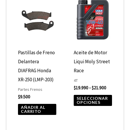
de
product
precios:
desde
tiene
$19.990
hasta
múltiple
$21.900
variantes
Las
opcione
Pastillas de Freno
Aceite de Motor
se
Delantera
Liqui Moly Street
pueden
DIAFRAG Honda
Race
elegir
XR-250 (LMP-203)
4T
$
19.990
-
$
21.900
en
Partes Frenos
$
9.500
la
SELECCIONAR
OPCIONES
página
AÑADIR AL
CARRITO
de
product