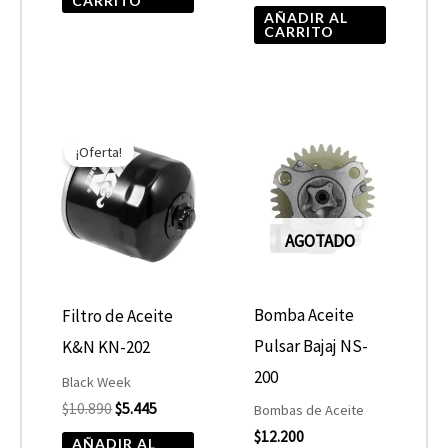
CARRITO
AÑADIR AL
CARRITO
El
El
precio
precio
¡Oferta!
original
actual
era:
es:
$10.890.
$5.445.
AGOTADO
Bomba Aceite
Filtro de Aceite
Pulsar Bajaj NS-
K&N KN-202
200
Black Week
$
10.890
$
5.445
Bombas de Aceite
$
12.200
AÑADIR AL