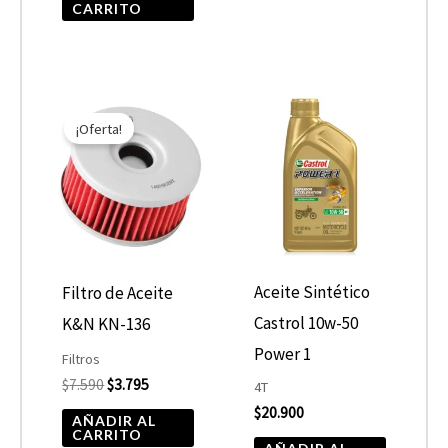
CARRITO
product
El
El
precio
precio
¡Oferta!
original
actual
era:
es:
$7.590.
$3.795.
Aceite Sintético
Filtro de Aceite
Castrol 10w-50
K&N KN-136
Power 1
Filtros
$
7.590
$
3.795
4T
$
20.900
AÑADIR AL
CARRITO