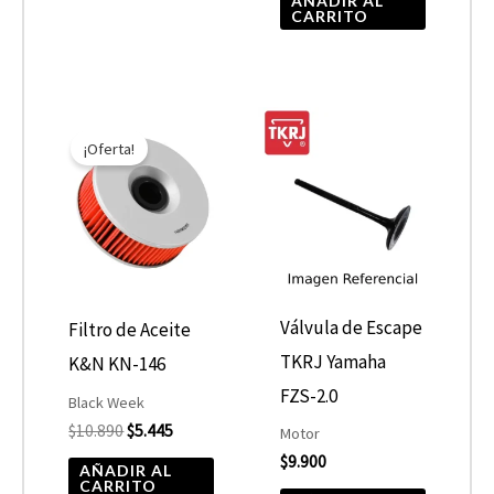
AÑADIR AL
CARRITO
El
El
precio
precio
¡Oferta!
original
actual
era:
es:
$10.890.
$5.445.
Válvula de Escape
Filtro de Aceite
TKRJ Yamaha
K&N KN-146
FZS-2.0
Black Week
$
10.890
$
5.445
Motor
$
9.900
AÑADIR AL
CARRITO