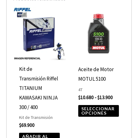
Rango
Este
de
product
precios:
desde
tiene
$10.680
hasta
múltiple
$13.900
variantes
Las
opcione
Kit de
Aceite de Motor
se
Transmisión Riffel
MOTUL 5100
pueden
TITANIUM
4T
elegir
KAWASAKI NINJA
$
10.680
-
$
13.900
en
300 / 400
SELECCIONAR
OPCIONES
la
Kit de Transmisión
$
69.900
página
de
AÑADIR AL