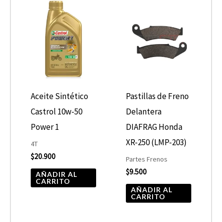
Aceite Sintético
Pastillas de Freno
Castrol 10w-50
Delantera
Power 1
DIAFRAG Honda
XR-250 (LMP-203)
4T
$
20.900
Partes Frenos
$
9.500
AÑADIR AL
CARRITO
AÑADIR AL
CARRITO