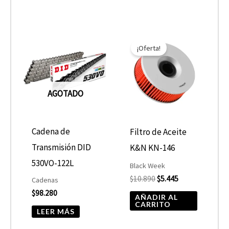
El
El
precio
precio
¡Oferta!
original
actual
era:
es:
$10.890.
$5.445.
AGOTADO
Cadena de
Filtro de Aceite
Transmisión DID
K&N KN-146
530VO-122L
Black Week
$
10.890
$
5.445
Cadenas
$
98.280
AÑADIR AL
CARRITO
LEER MÁS